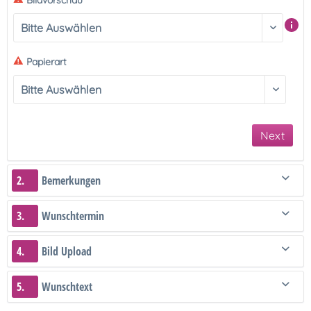
Bildvorschau
Papierart
Next
2.
Bemerkungen
3.
Wunschtermin
4.
Bild Upload
5.
Wunschtext