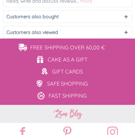
Read, write and discuss reviews...
more
Customers also bought
Customers also viewed
FREE SHIPPING
OVER 60,00 €
CAKE AS
A GIFT
GIFT
CARDS
SAFE
SHOPPING
FAST
SHIPPING
Zum Blog