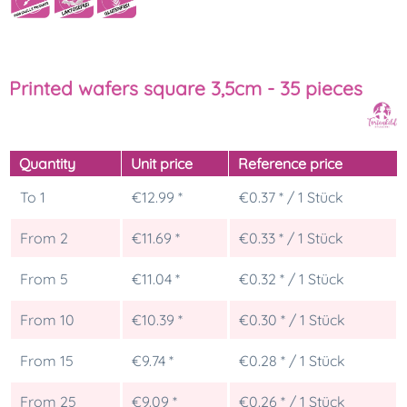
Printed wafers square 3,5cm - 35 pieces
Quantity
Unit price
Reference price
To
1
€12.99 *
€0.37 * / 1 Stück
From
2
€11.69 *
€0.33 * / 1 Stück
From
5
€11.04 *
€0.32 * / 1 Stück
From
10
€10.39 *
€0.30 * / 1 Stück
From
15
€9.74 *
€0.28 * / 1 Stück
From
25
€9.09 *
€0.26 * / 1 Stück