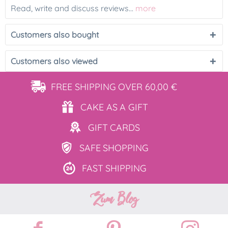
Read, write and discuss reviews...
more
Customers also bought
Customers also viewed
FREE SHIPPING
OVER 60,00 €
CAKE AS
A GIFT
GIFT
CARDS
SAFE
SHOPPING
FAST
SHIPPING
Zum Blog