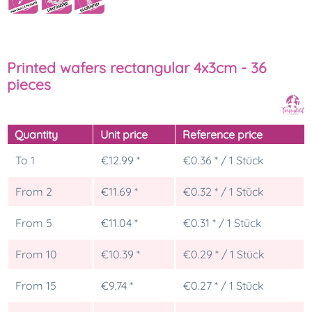
Printed wafers rectangular 4x3cm - 36
pieces
Quantity
Unit price
Reference price
To
1
€12.99 *
€0.36 * / 1 Stück
From
2
€11.69 *
€0.32 * / 1 Stück
From
5
€11.04 *
€0.31 * / 1 Stück
From
10
€10.39 *
€0.29 * / 1 Stück
From
15
€9.74 *
€0.27 * / 1 Stück