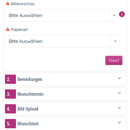
Bildvorschau
Papierart
Next
2.
Bemerkungen
3.
Wunschtermin
4.
Bild Upload
5.
Wunschtext