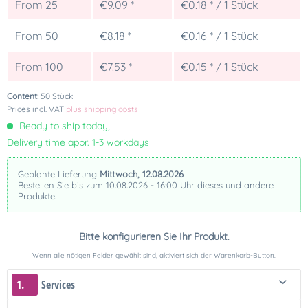
From
25
€9.09 *
€0.18 * / 1 Stück
From
50
€8.18 *
€0.16 * / 1 Stück
From
100
€7.53 *
€0.15 * / 1 Stück
Content:
50 Stück
Prices incl. VAT
plus shipping costs
Ready to ship today,
Delivery time appr. 1-3 workdays
Geplante Lieferung
Mittwoch, 12.08.2026
Bestellen Sie bis zum 10.08.2026 - 16:00 Uhr dieses und andere
Produkte.
Bitte konfigurieren Sie Ihr Produkt.
Wenn alle nötigen Felder gewählt sind, aktiviert sich der Warenkorb-Button.
1.
Services