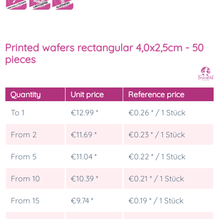
Printed wafers rectangular 4,0x2,5cm - 50
pieces
Quantity
Unit price
Reference price
To
1
€12.99 *
€0.26 * / 1 Stück
From
2
€11.69 *
€0.23 * / 1 Stück
From
5
€11.04 *
€0.22 * / 1 Stück
From
10
€10.39 *
€0.21 * / 1 Stück
From
15
€9.74 *
€0.19 * / 1 Stück