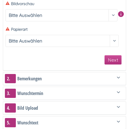
Bildvorschau
Papierart
Next
2.
Bemerkungen
3.
Wunschtermin
4.
Bild Upload
5.
Wunschtext