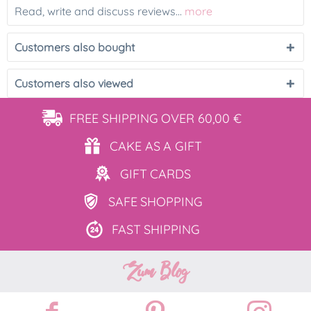
Read, write and discuss reviews...
more
Customers also bought
Customers also viewed
FREE SHIPPING
OVER 60,00 €
CAKE AS
A GIFT
GIFT
CARDS
SAFE
SHOPPING
FAST
SHIPPING
Zum Blog