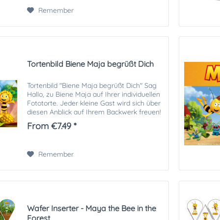
Remember
Tortenbild Biene Maja begrüßt Dich
Tortenbild "Biene Maja begrüßt Dich" Sag
Hallo, zu Biene Maja auf Ihrer individuellen
Fototorte. Jeder kleine Gast wird sich über
diesen Anblick auf Ihrem Backwerk freuen!
Sie bekommen ein essbares Tortenbild in
From €7.49 *
optimaler Qualität auf...
Remember
Wafer Inserter - Maya the Bee in the
Forest