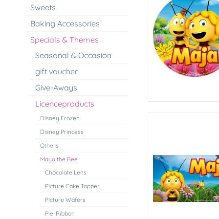
Sweets
Baking Accessories
Specials & Themes
Seasonal & Occasion
gift voucher
Give-Aways
Licenceproducts
Disney Frozen
Disney Princess
Others
Maya the Bee
Chocolate Lens
Picture Cake Topper
Picture Wafers
Pie-Ribbon