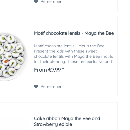
Remember
Motif chocolate lentils - Maya the Bee
Motif chocolate lentils - Maya the Bee
Present the kids with these sweet
chocolate lentils with Maya the Bee motifs
for their birthday. These are exclusive and
only available from us. Quantity: please
From €7.99 *
choose Motive: different ones on the...
Remember
Cake ribbon Maya the Bee and
Strawberry edible