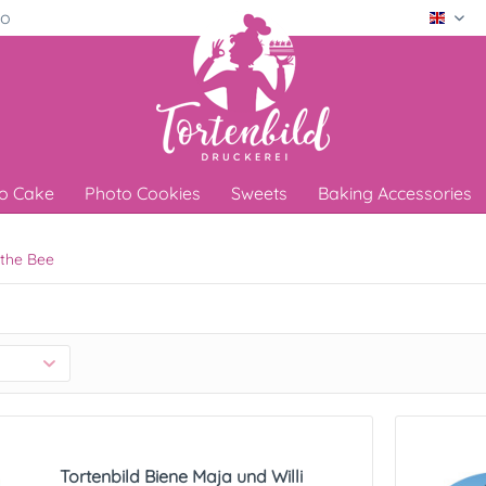
ro
Engli
o Cake
Photo Cookies
Sweets
Baking Accessories
the Bee
Tortenbild Biene Maja und Willi