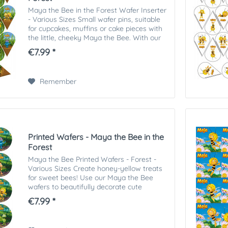
Maya the Bee in the Forest Wafer Inserter
- Various Sizes Small wafer pins, suitable
for cupcakes, muffins or cake pieces with
the little, cheeky Maya the Bee. With our
Maya the Bee wafers you can decorate
€7.99 *
cute cookies, muffins and cakes...
Remember
Printed Wafers - Maya the Bee in the
Forest
Maya the Bee Printed Wafers - Forest -
Various Sizes Create honey-yellow treats
for sweet bees! Use our Maya the Bee
wafers to beautifully decorate cute
biscuits, muffins and cakes. Our printed
€7.99 *
wafer toppers can be used in many ways....