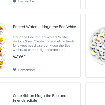
Remember
Printed Wafers - Maya the Bee White
Maya the Bee Printed Wafers White -
Various Sizes Create honey-yellow treats
for sweet bees! Use our Maya the Bee
wafers to beautifully decorate cute
biscuits, muffins and cakes. Our printed
€7.99 *
wafer toppers can be used in many ways....
Remember
Cake ribbon Maya the Bee and
Friends edible