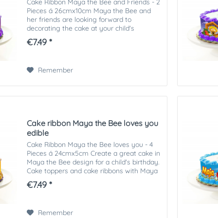
Cake Ribbon Maya the Bee and Friends - 2
Pieces á 26cmx10cm Maya the Bee and
her friends are looking forward to
decorating the cake at your child's
birthday party! Create your own
€7.49 *
personalised Maya the Bee cake with our
edible products....
Remember
Cake ribbon Maya the Bee loves you
edible
Cake Ribbon Maya the Bee loves you - 4
Pieces á 24cmx5cm Create a great cake in
Maya the Bee design for a child's birthday.
Cake toppers and cake ribbons with Maya
the Bee designs are available exclusively
€7.49 *
from us. Decorate your cakes...
Remember