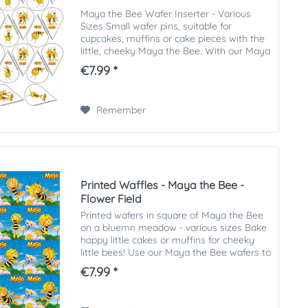
Maya the Bee Wafer Inserter - Various
Sizes Small wafer pins, suitable for
cupcakes, muffins or cake pieces with the
little, cheeky Maya the Bee. With our Maya
the Bee wafers you can decorate cute
€7.99 *
cookies, muffins and cakes beautifully....
Remember
Printed Waffles - Maya the Bee -
Flower Field
Printed wafers in square of Maya the Bee
on a bluemn meadow - various sizes Bake
happy little cakes or muffins for cheeky
little bees! Use our Maya the Bee wafers to
beautifully decorate cute cookies, muffins
€7.99 *
and cakes. Our printed wafer...