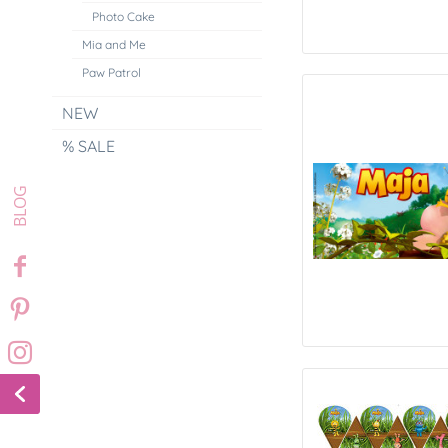
Photo Cake
Mia and Me
Paw Patrol
NEW
% SALE