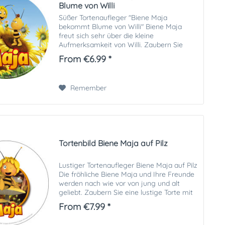
Blume von Willi
Süßer Tortenaufleger "Biene Maja
bekommt Blume von Willi" Biene Maja
freut sich sehr über die kleine
Aufmerksamkeit von Willi. Zaubern Sie
eine tolle Torte mit unserem
From €6.99 *
Tortenaufleger "Biene Maja bekommt
Blume von Willi"! Sie bekommen ein...
Remember
Tortenbild Biene Maja auf Pilz
Lustiger Tortenaufleger Biene Maja auf Pilz
Die fröhliche Biene Maja und Ihre Freunde
werden nach wie vor von jung und alt
geliebt. Zaubern Sie eine lustige Torte mit
unserem Tortenaufleger "Biene Maja auf
From €7.99 *
Pilz"! Sie bekommen ein...