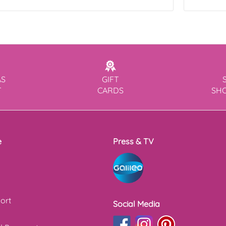
AS
GIFT
T
CARDS
SH
e
Press & TV
ort
Social Media