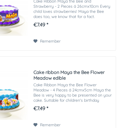
Cake Ribbon Maya the Bee and
Strawberry - 2 Pieces á 26cmx10cm Every
child loves strawberries! Maya the Bee
does too, we know that for a fact.
Embellish the children's birthday cake with
€7.49 *
this great Maya the Bee cake ribbon.
Decorate your...
Remember
Cake ribbon Maya the Bee Flower
Meadow edible
Cake Ribbon Maya the Bee Flower
Meadow - 4 Pieces á 24cmx5cm Maya the
Bee is very happy to be presented on your
cake. Suitable for children's birthday
parties and many other occasions where
€7.49 *
the kids will make big eyes! Decorate
your...
Remember