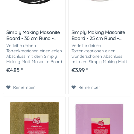
Simply Making Masonite
Simply Making Masonite
Board - 30 cm Rund -...
Board - 25 cm Rund -...
Verleihe deinen
Verleihe deinen
Tortenkreationen einen edlen
Tortenkreationen einen
Abschluss mit dem Simply
wunderschönen Abschluss
Making Matt Masonite Board
mit dem Simply Making Matt
im schwarzen Marmor-
Masonite Board im rosa
€4.85 *
€3.99 *
Design . Die hochwertige,
Marmor-Design . Die
matte Oberfläche setzt
hochwertige, matte
jeden Kuchen stilvoll in
Oberfläche setzt jeden
Remember
Remember
Szene...
Kuchen stilvoll in...