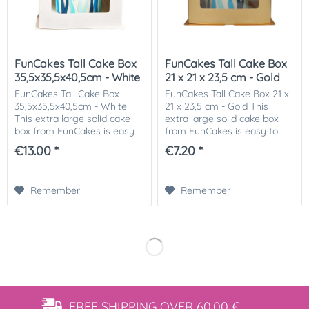
FunCakes Tall Cake Box
FunCakes Tall Cake Box
35,5x35,5x40,5cm - White
21 x 21 x 23,5 cm - Gold
FunCakes Tall Cake Box
FunCakes Tall Cake Box 21 x
35,5x35,5x40,5cm - White
21 x 23,5 cm - Gold This
This extra large solid cake
extra large solid cake box
box from FunCakes is easy
from FunCakes is easy to
to fold and ideal for
fold and ideal for
€13.00 *
€7.20 *
transporting large decorated
transporting large decorated
cakes such as wedding
cakes such as wedding
cakes. This large...
cakes. This large...
Remember
Remember
FREE SHIPPING
OVER 60,00 €