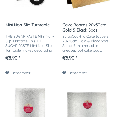
Mini Non-Slip Turntable
Cake Boards 20x30cm
Gold & Black 5pcs
THE SUGAR PASTE Mini Non-
ScrapCooking Cake toppers
Slip Turntable This THE
20x30cm Gold & Black 5pcs
SUGAR PASTE Mini Non-Slip
Set of 5 thin reusable
Turntable makes decorating
greaseproof cake pads.
cakes very easy. The cake
Material: food grade
€8.90 *
€5.90 *
can be placed on any cake
cardboard + PET film.
plate on this small turntable.
Dimensions: 30 x 20 cm,
This small...
thickness 1 mm. Reusable,...
Remember
Remember