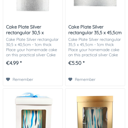
Cake Plate Silver
Cake Plate Silver
rectangular 30,5 x
rectangular 35,5 x 45,5cm
40,5cm -...
-...
Cake Plate Silver rectangular
Cake Plate Silver rectangular
30,5 x 40,5cm - 1cm thick
35,5 x 45,5cm - 1cm thick
Place your homemade cake
Place your homemade cake
on this practical silver Cake
on this practical silver Cake
Drum from FunCakes. The
Drum from FunCakes. The
€4.99 *
€5.50 *
solid quality Cake Drum has
solid quality Cake Drum has
a luxurious look that will
a luxurious look that will
show...
show...
Remember
Remember