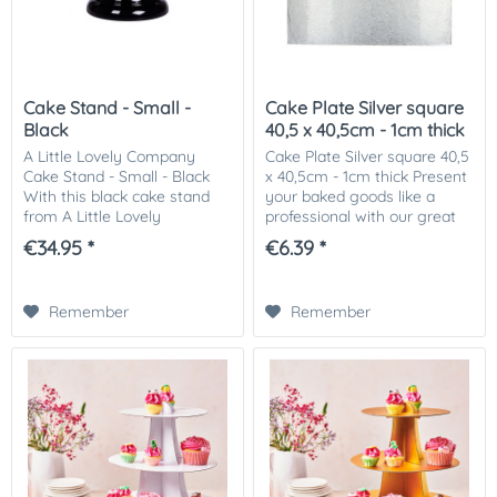
Cake Stand - Small -
Cake Plate Silver square
Black
40,5 x 40,5cm - 1cm thick
A Little Lovely Company
Cake Plate Silver square 40,5
Cake Stand - Small - Black
x 40,5cm - 1cm thick Present
With this black cake stand
your baked goods like a
from A Little Lovely
professional with our great
Company you can lift the
cake plates in different sizes
€34.95 *
€6.39 *
presentation of your cake,
and formats. Aluminium
cupcakes or other treats to a
laminated cardboard plate
higher level....
Size:...
Remember
Remember