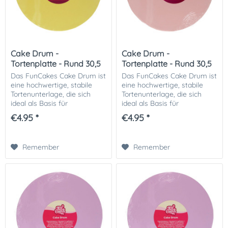
Cake Drum -
Cake Drum -
Tortenplatte - Rund 30,5
Tortenplatte - Rund 30,5
cm Pastel...
cm Pastel...
Das FunCakes Cake Drum ist
Das FunCakes Cake Drum ist
eine hochwertige, stabile
eine hochwertige, stabile
Tortenunterlage, die sich
Tortenunterlage, die sich
ideal als Basis für
ideal als Basis für
mehrstöckige oder schwere
mehrstöckige oder schwere
€4.95 *
€4.95 *
Torten eignet. Mit seiner
Torten eignet. ???? Mit seiner
zarten gelben Farbe verleiht
zarten pastellrosa Farbe
es jeder Kreation...
verleiht es...
Remember
Remember