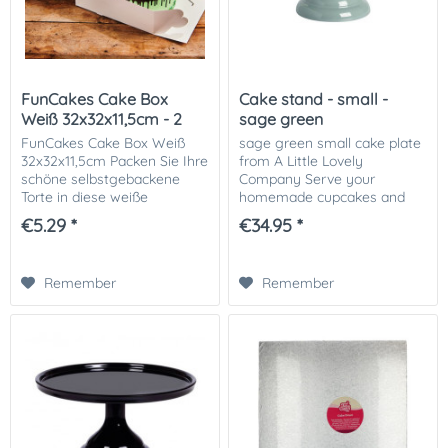
FunCakes Cake Box
Cake stand - small -
Weiß 32x32x11,5cm - 2
sage green
Stk
FunCakes Cake Box Weiß
sage green small cake plate
32x32x11,5cm Packen Sie Ihre
from A Little Lovely
schöne selbstgebackene
Company Serve your
Torte in diese weiße
homemade cupcakes and
Tortenbox von FunCakes ein.
petit fours on this beautiful
€5.29 *
€34.95 *
Diese FunCakes Tortenbox
sage green cake stand from
ist perfekt zum Aufbewahren
A Little Lovely Company! The
und Transportieren...
stand is made of...
Remember
Remember