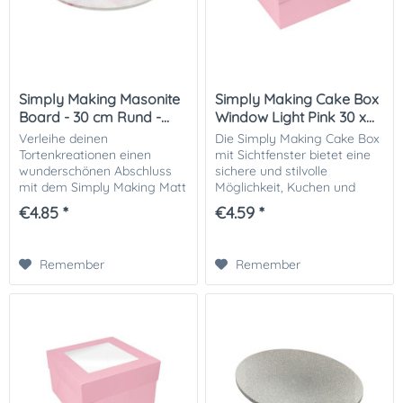
Simply Making Masonite
Simply Making Cake Box
Board - 30 cm Rund -...
Window Light Pink 30 x...
Verleihe deinen
Die Simply Making Cake Box
Tortenkreationen einen
mit Sichtfenster bietet eine
wunderschönen Abschluss
sichere und stilvolle
mit dem Simply Making Matt
Möglichkeit, Kuchen und
Masonite Board im rosa
Gebäck zu transportieren.
€4.85 *
€4.59 *
Marmor-Design . Die
Das transparente Fenster
hochwertige, matte
setzt deine Kreationen
Oberfläche setzt jeden
perfekt in Szene und...
Remember
Remember
Kuchen stilvoll in...