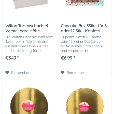
Wilton Tortenschachtel
Cupcake Box 3Stk - für 6
Verstellbare Höhe...
oder 12 Stk - Konfetti
Die Wilton Höhenverstellbare
Cupcake Box für 6 große
Tortenbox in Weiß mit drei
oder 12 kleine CupCakes -
einstellbaren Höhen ist die
Motiv Konfetti Präsentiere
perfekte Lösung für den
und verpacke deine
sicheren Transport von
Cupcakes oder Muffins auf
€3.49 *
€6.99 *
hohen Torten. Diese
eine praktische und zugleich
vielseitige Box verfügt über
schöne Art mit diesen
verstellbare...
Cupcake-Boxen mit...
Remember
Remember