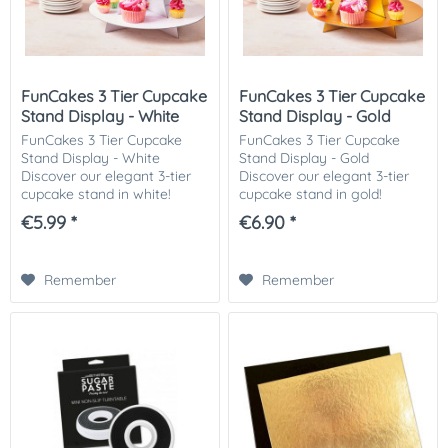
FunCakes 3 Tier Cupcake
FunCakes 3 Tier Cupcake
Stand Display - White
Stand Display - Gold
FunCakes 3 Tier Cupcake
FunCakes 3 Tier Cupcake
Stand Display - White
Stand Display - Gold
Discover our elegant 3-tier
Discover our elegant 3-tier
cupcake stand in white!
cupcake stand in gold!
Perfect for weddings,
Perfect for weddings,
€5.99 *
€6.90 *
birthdays and special
birthdays and special
occasions, this stylish stand
occasions, this stylish stand
presents your cupcakes,...
presents your cupcakes,...
Remember
Remember