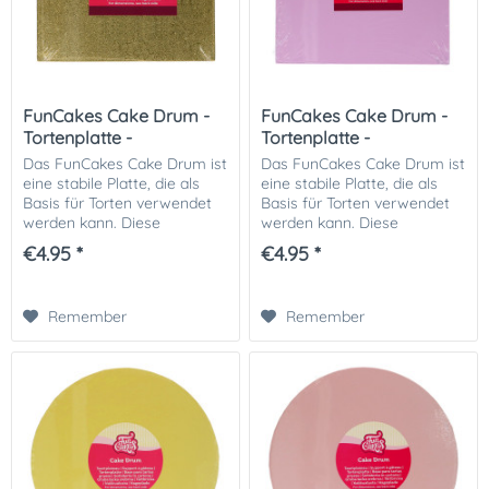
FunCakes Cake Drum -
FunCakes Cake Drum -
Tortenplatte -
Tortenplatte -
Quadratisch...
Quadratisch...
Das FunCakes Cake Drum ist
Das FunCakes Cake Drum ist
eine stabile Platte, die als
eine stabile Platte, die als
Basis für Torten verwendet
Basis für Torten verwendet
werden kann. Diese
werden kann. Diese
hochwertige Platte hat eine
hochwertige Platte hat eine
€4.95 *
€4.95 *
goldene Oberfläche, verleiht
pastelllila Oberfläche,
Ihren Torten ein luxuriöses
verleiht Ihren Torten ein
und...
farbenfrohes und...
Remember
Remember