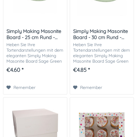
Simply Making Masonite
Simply Making Masonite
Board - 25 cm Rund -...
Board - 30 cm Rund -...
Heben Sie Ihre
Heben Sie Ihre
Tortendarstellungen mit dem
Tortendarstellungen mit dem
eleganten Simply Making
eleganten Simply Making
Masonite Board Sage Green
Masonite Board Sage Green
hervor. Die Bretter sind so
hervor. Die Bretter sind so
€4.60 *
€4.85 *
gestaltet, dass sie jeder
gestaltet, dass sie jeder
Kreation eine stilvolle und
Kreation eine stilvolle und
raffinierte Note...
raffinierte Note...
Remember
Remember