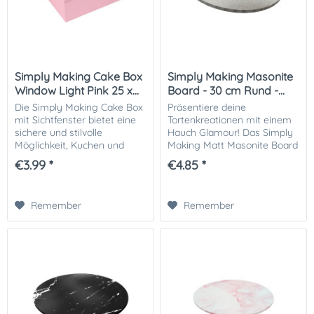
Simply Making Cake Box
Simply Making Masonite
Window Light Pink 25 x...
Board - 30 cm Rund -...
Die Simply Making Cake Box
Präsentiere deine
mit Sichtfenster bietet eine
Tortenkreationen mit einem
sichere und stilvolle
Hauch Glamour! Das Simply
Möglichkeit, Kuchen und
Making Matt Masonite Board
Gebäck zu transportieren.
Round Silver Glitter bietet die
€3.99 *
€4.85 *
Das transparente Fenster
perfekte Basis für Torten,
setzt deine Kreationen
Cupcakes und andere
perfekt in Szene und...
Backwaren. Die matte...
Remember
Remember