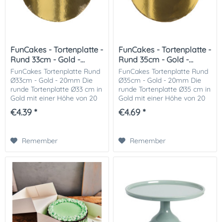
FunCakes - Tortenplatte -
FunCakes - Tortenplatte -
Rund 33cm - Gold -...
Rund 35cm - Gold -...
FunCakes Tortenplatte Rund
FunCakes Tortenplatte Rund
Ø33cm - Gold - 20mm Die
Ø35cm - Gold - 20mm Die
runde Tortenplatte Ø33 cm in
runde Tortenplatte Ø35 cm in
Gold mit einer Höhe von 20
Gold mit einer Höhe von 20
mm ist die perfekte Basis für
mm ist die perfekte Basis für
€4.39 *
€4.69 *
stilvolle Kuchen- und
stilvolle Kuchen- und
Tortenkreationen. Die
Tortenkreationen. Die
stabile,...
stabile,...
Remember
Remember