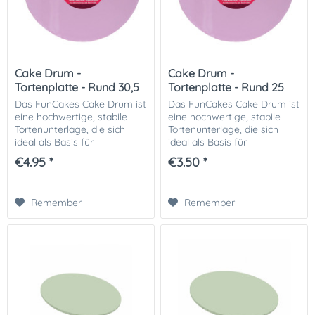
Cake Drum -
Cake Drum -
Tortenplatte - Rund 30,5
Tortenplatte - Rund 25
cm Pastel...
cm Pastel...
Das FunCakes Cake Drum ist
Das FunCakes Cake Drum ist
eine hochwertige, stabile
eine hochwertige, stabile
Tortenunterlage, die sich
Tortenunterlage, die sich
ideal als Basis für
ideal als Basis für
mehrstöckige oder schwere
mehrstöckige oder schwere
€4.95 *
€3.50 *
Torten eignet. Mit seiner
Torten eignet. Mit seiner
zarten pastelllila Farbe
zarten pastelllila Farbe
verleiht es jeder...
verleiht es jeder...
Remember
Remember