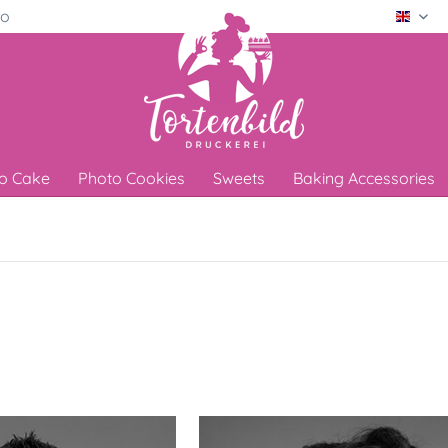
ro
Engli
o Cake
Photo Cookies
Sweets
Baking Accessories