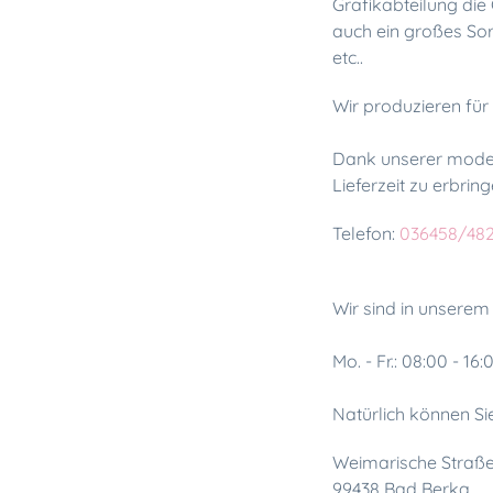
Grafikabteilung die
auch ein großes So
etc..
Wir produzieren für
Dank unserer moder
Lieferzeit zu erbrin
Telefon:
036458/48
Wir sind in unserem
Mo. - Fr.: 08:00 - 16
Natürlich können Si
Weimarische Straß
99438 Bad Berka