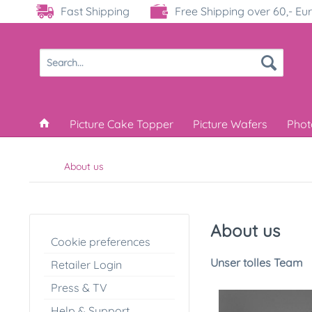
Fast Shipping
Free Shipping over 60,- Eu
Picture Cake Topper
Picture Wafers
Phot
About us
About us
Cookie preferences
Unser tolles Team
Retailer Login
Press & TV
Help & Support