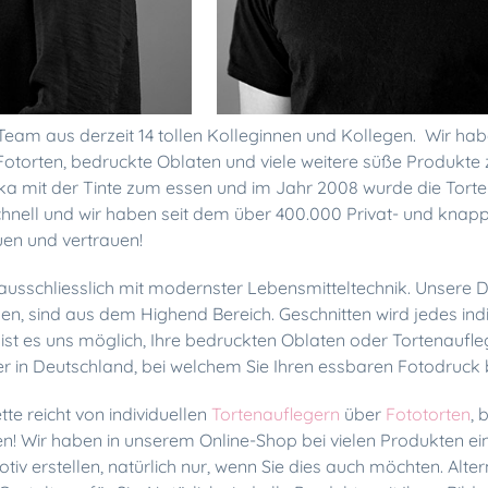
s Team aus derzeit 14 tollen Kolleginnen und Kollegen. Wir ha
Fotorten, bedruckte Oblaten und viele weitere süße Produkte z
ka mit der Tinte zum essen und im Jahr 2008 wurde die Tort
chnell und wir haben seit dem über 400.000 Privat- und knap
uen und vertrauen!
 ausschliesslich mit modernster Lebensmitteltechnik. Unsere Dr
llen, sind aus dem Highend Bereich. Geschnitten wird jedes in
 ist es uns möglich, Ihre bedruckten Oblaten oder Tortenaufl
ler in Deutschland, bei welchem Sie Ihren essbaren Fotodruck 
te reicht von individuellen
Tortenauflegern
über
Fototorten
, 
 Wir haben in unserem Online-Shop bei vielen Produkten ein
otiv erstellen, natürlich nur, wenn Sie dies auch möchten. Alt