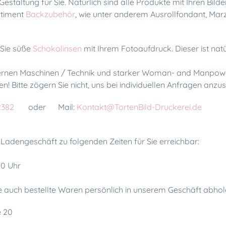
 Gestaltung für Sie. Natürlich sind alle Produkte mit Ihren Bi
rtiment
Backzubehör
, wie unter anderem Ausrollfondant, Ma
 Sie süße
Schokolinsen
mit Ihrem Fotoaufdruck. Dieser ist natü
nen Maschinen / Technik und starker Woman- and Manpower,
gen! Bitte zögern Sie nicht, uns bei individuellen Anfragen anz
2382
oder Mail:
Kontakt@TortenBild-Druckerei.de
 Ladengeschäft zu folgenden Zeiten für Sie erreichbar:
:00 Uhr
e auch bestellte Waren persönlich in unserem Geschäft abhol
e 20