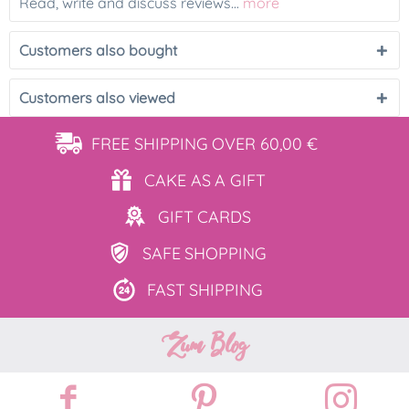
Read, write and discuss reviews...
more
Customers also bought
Customers also viewed
FREE SHIPPING
OVER 60,00 €
CAKE AS
A GIFT
GIFT
CARDS
SAFE
SHOPPING
FAST
SHIPPING
Zum Blog