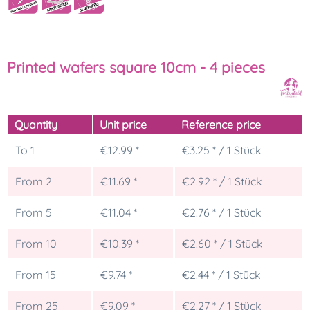
Printed wafers square 10cm - 4 pieces
Quantity
Unit price
Reference price
To
1
€12.99 *
€3.25 * / 1 Stück
From
2
€11.69 *
€2.92 * / 1 Stück
From
5
€11.04 *
€2.76 * / 1 Stück
From
10
€10.39 *
€2.60 * / 1 Stück
From
15
€9.74 *
€2.44 * / 1 Stück
From
25
€9.09 *
€2.27 * / 1 Stück