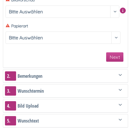
Bildvorschau
Papierart
Next
2.
Bemerkungen
3.
Wunschtermin
4.
Bild Upload
5.
Wunschtext