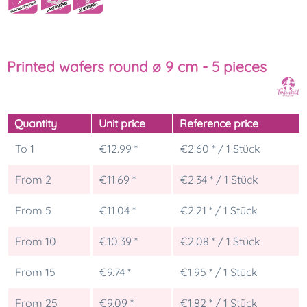
Printed wafers round ø 9 cm - 5 pieces
Quantity
Unit price
Reference price
To
1
€12.99 *
€2.60 * / 1 Stück
From
2
€11.69 *
€2.34 * / 1 Stück
From
5
€11.04 *
€2.21 * / 1 Stück
From
10
€10.39 *
€2.08 * / 1 Stück
From
15
€9.74 *
€1.95 * / 1 Stück
From
25
€9.09 *
€1.82 * / 1 Stück