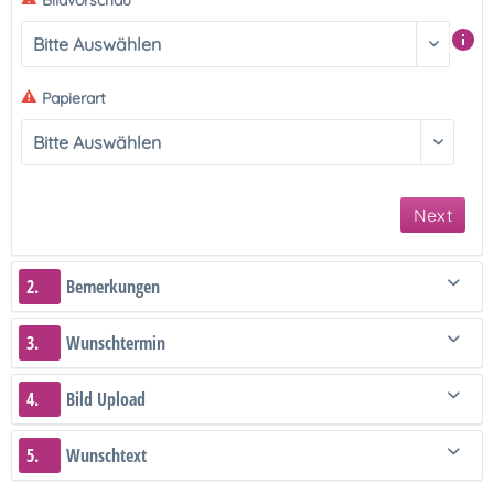
Bildvorschau
Papierart
Next
2.
Bemerkungen
3.
Wunschtermin
4.
Bild Upload
5.
Wunschtext