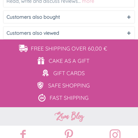
Read, write and discuss reviews...
more
Customers also bought
Customers also viewed
FREE SHIPPING
OVER 60,00 €
CAKE AS
A GIFT
GIFT
CARDS
SAFE
SHOPPING
FAST
SHIPPING
Zum Blog