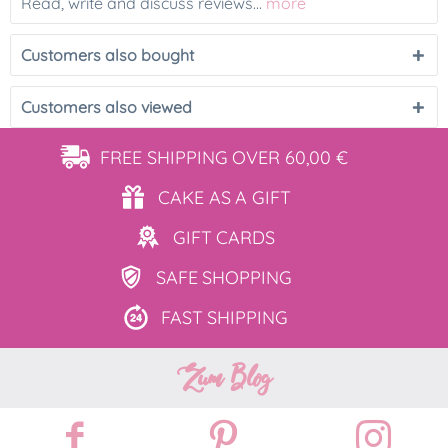
Read, write and discuss reviews...
more
Customers also bought
Customers also viewed
FREE SHIPPING
OVER 60,00 €
CAKE AS
A GIFT
GIFT
CARDS
SAFE
SHOPPING
FAST
SHIPPING
Zum Blog