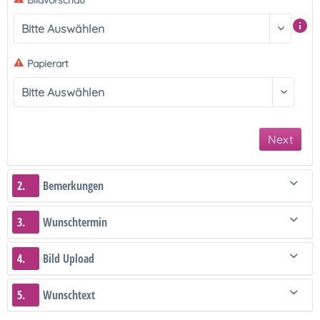
Bildvorschau
Papierart
Next
2.
Bemerkungen
3.
Wunschtermin
4.
Bild Upload
5.
Wunschtext