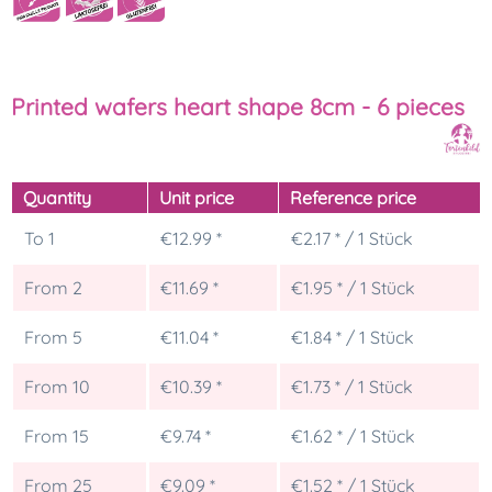
Printed wafers heart shape 8cm - 6 pieces
Quantity
Unit price
Reference price
To
1
€12.99 *
€2.17 * / 1 Stück
From
2
€11.69 *
€1.95 * / 1 Stück
From
5
€11.04 *
€1.84 * / 1 Stück
From
10
€10.39 *
€1.73 * / 1 Stück
From
15
€9.74 *
€1.62 * / 1 Stück
From
25
€9.09 *
€1.52 * / 1 Stück