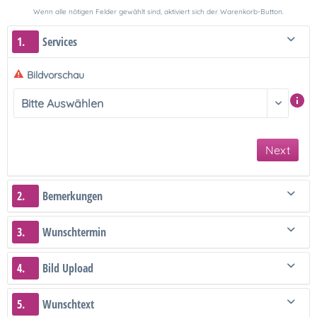
Wenn alle nötigen Felder gewählt sind, aktiviert sich der Warenkorb-Button.
1.
Services
Bildvorschau
Next
2.
Bemerkungen
3.
Wunschtermin
4.
Bild Upload
5.
Wunschtext