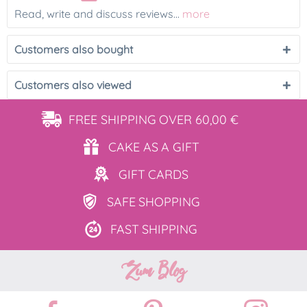
Read, write and discuss reviews...
more
Customers also bought
Customers also viewed
FREE SHIPPING
OVER 60,00 €
CAKE AS
A GIFT
GIFT
CARDS
SAFE
SHOPPING
FAST
SHIPPING
Zum Blog