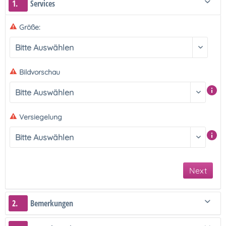
1.
Services
Größe:
Bildvorschau
Versiegelung
Next
2.
Bemerkungen