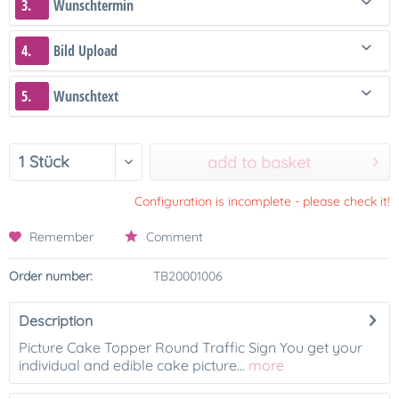
3.
Wunschtermin
4.
Bild Upload
5.
Wunschtext
add to basket
Configuration is incomplete - please check it!
Remember
Comment
Order number:
TB20001006
Description
Picture Cake Topper Round Traffic Sign You get your
individual and edible cake picture...
more