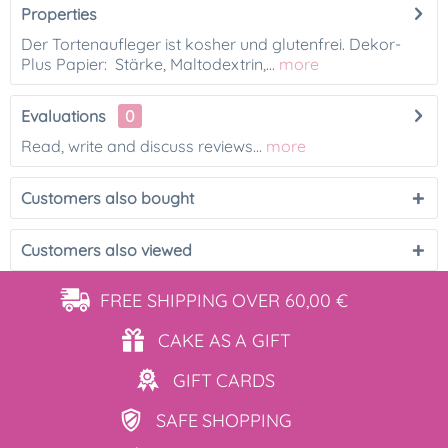
Properties
Der Tortenaufleger ist kosher und glutenfrei. Dekor-
Plus Papier: Stärke, Maltodextrin,...
more
Evaluations
0
Read, write and discuss reviews...
more
Customers also bought
Customers also viewed
FREE SHIPPING
OVER 60,00 €
CAKE AS
A GIFT
GIFT
CARDS
SAFE
SHOPPING