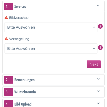
1.
Services
Bildvorschau
Versiegelung
Next
2.
Bemerkungen
3.
Wunschtermin
4.
Bild Upload