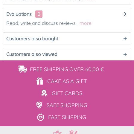
Evaluations
0
Read, write and discuss reviews...
more
Customers also bought
Customers also viewed
FREE SHIPPING
OVER 60,00 €
CAKE AS
A GIFT
GIFT
CARDS
SAFE
SHOPPING
FAST
SHIPPING