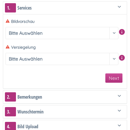
1.
Services
Bildvorschau
Versiegelung
Next
2.
Bemerkungen
3.
Wunschtermin
4.
Bild Upload