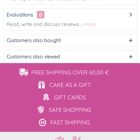
Evaluations
0
Read, write and discuss reviews...
more
Customers also bought
Customers also viewed
FREE SHIPPING
OVER 60,00 €
CAKE AS
A GIFT
GIFT
CARDS
SAFE
SHOPPING
FAST
SHIPPING