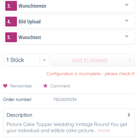
3.
Wunschtermin
4.
Bild Upload
5.
Wunschtext
add to basket
Configuration is incomplete - please check it!
Remember
Comment
Order number:
TB20001034
Description
Picture Cake Topper Wedding Vintage Round You get
your individual and edible cake picture...
more