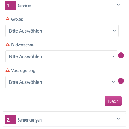
1.
Services
Größe:
Bildvorschau
Versiegelung
Next
2.
Bemerkungen