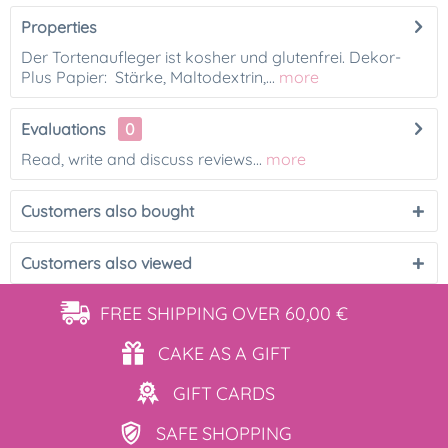
Properties
Der Tortenaufleger ist kosher und glutenfrei. Dekor-
Plus Papier: Stärke, Maltodextrin,...
more
Evaluations
0
Read, write and discuss reviews...
more
Customers also bought
Customers also viewed
FREE SHIPPING
OVER 60,00 €
CAKE AS
A GIFT
GIFT
CARDS
SAFE
SHOPPING