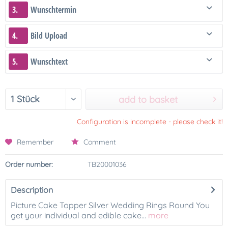
3.
Wunschtermin
4.
Bild Upload
5.
Wunschtext
add to basket
Configuration is incomplete - please check it!
Remember
Comment
Order number:
TB20001036
Description
Picture Cake Topper Silver Wedding Rings Round You
get your individual and edible cake...
more