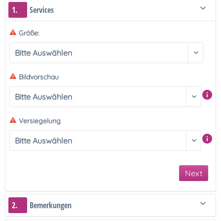
1.
Services
Größe:
Bildvorschau
Versiegelung
Next
2.
Bemerkungen