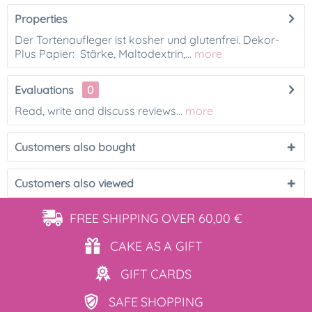
Properties
Der Tortenaufleger ist kosher und glutenfrei. Dekor-
Plus Papier: Stärke, Maltodextrin,...
more
Evaluations
0
Read, write and discuss reviews...
more
Customers also bought
Customers also viewed
FREE SHIPPING
OVER 60,00 €
CAKE AS
A GIFT
GIFT
CARDS
SAFE
SHOPPING