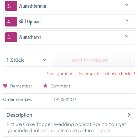
3.
Wunschtermin
4.
Bild Upload
5.
Wunschtext
add to basket
Configuration is incomplete - please check it!
Remember
Comment
Order number:
TB20001033
Description
Picture Cake Topper Wedding Apricot Round You get
your individual and edible cake picture...
more