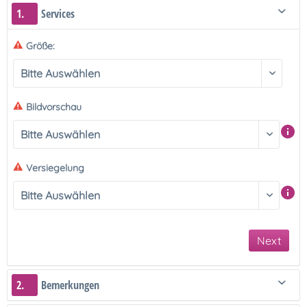
1.
Services
Größe:
Bildvorschau
Versiegelung
Next
2.
Bemerkungen