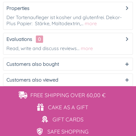
Properties
Der Tortenaufleger ist kosher und glutenfrei. Dekor-
Plus Papier: Stärke, Maltodextrin,...
more
Evaluations
0
Read, write and discuss reviews...
more
Customers also bought
Customers also viewed
FREE SHIPPING
OVER 60,00 €
CAKE AS
A GIFT
GIFT
CARDS
SAFE
SHOPPING