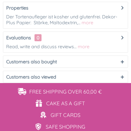
Properties
Der Tortenaufleger ist kosher und glutenfrei. Dekor-
Plus Papier: Stärke, Maltodextrin,...
more
Evaluations
0
Read, write and discuss reviews...
more
Customers also bought
Customers also viewed
FREE SHIPPING
OVER 60,00 €
CAKE AS
A GIFT
GIFT
CARDS
SAFE
SHOPPING