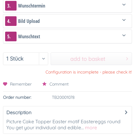
3.
Wunschtermin
4.
Bild Upload
5.
Wunschtext
add to basket
Configuration is incomplete - please check it!
Remember
Comment
Order number:
TB20001078
Description
Picture Cake Topper Easter motif Eastereggs round
You get your individual and edible...
more