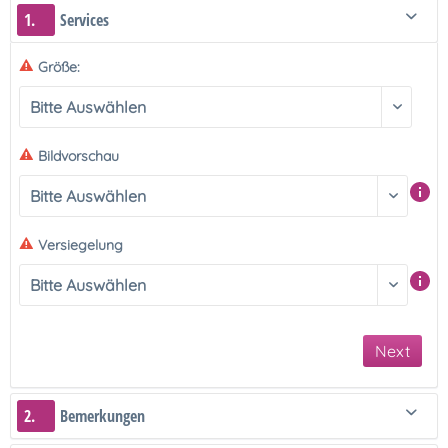
1.
Services
Größe:
Bildvorschau
Versiegelung
Next
2.
Bemerkungen