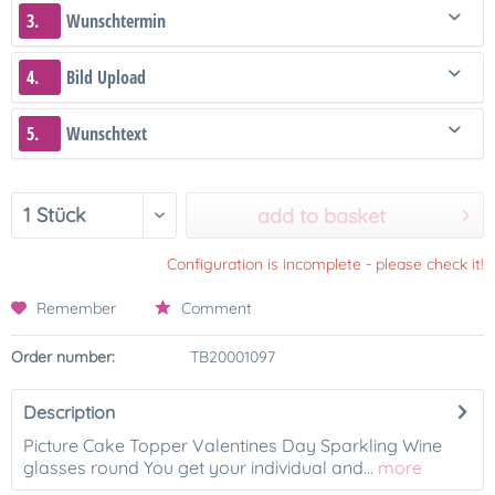
3.
Wunschtermin
4.
Bild Upload
5.
Wunschtext
add to basket
Configuration is incomplete - please check it!
Remember
Comment
Order number:
TB20001097
Description
Picture Cake Topper Valentines Day Sparkling Wine
glasses round You get your individual and...
more