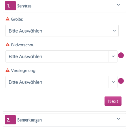
1.
Services
Größe:
Bildvorschau
Versiegelung
Next
2.
Bemerkungen