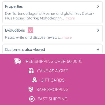
Properties
Der Tortenaufleger ist kosher und glutenfrei. Dekor-
Plus Papier: Stärke, Maltodextrin,...
more
Evaluations
0
Read, write and discuss reviews...
more
Customers also viewed
FREE SHIPPING
OVER 60,00 €
CAKE AS
A GIFT
GIFT
CARDS
SAFE
SHOPPING
FAST
SHIPPING