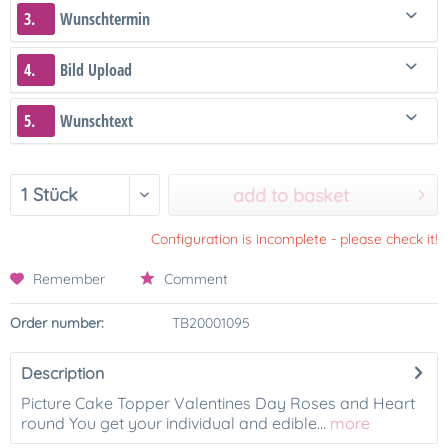
3.
Wunschtermin
4.
Bild Upload
5.
Wunschtext
add to basket
Configuration is incomplete - please check it!
Remember
Comment
Order number:
TB20001095
Description
Picture Cake Topper Valentines Day Roses and Heart
round You get your individual and edible...
more