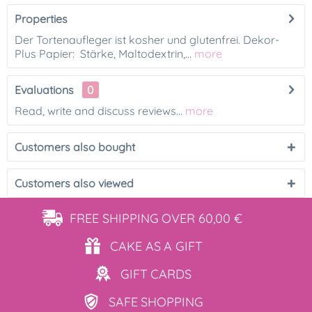
Properties
Der Tortenaufleger ist kosher und glutenfrei. Dekor-
Plus Papier: Stärke, Maltodextrin,...
more
Evaluations
0
Read, write and discuss reviews...
more
Customers also bought
Customers also viewed
FREE SHIPPING
OVER 60,00 €
CAKE AS
A GIFT
GIFT
CARDS
SAFE
SHOPPING