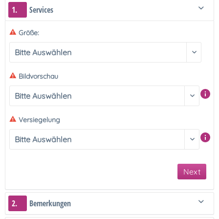
1.
Services
Größe:
Bildvorschau
Versiegelung
Next
2.
Bemerkungen