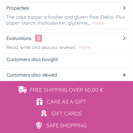
Properties
The cake topper is kosher and gluten-free. Dekor-Plus
paper: starch, maltodextrin, glycerine,...
more
Evaluations
0
Read, write and discuss reviews...
more
Customers also bought
Customers also viewed
FREE SHIPPING
OVER 60,00 €
CAKE AS
A GIFT
GIFT
CARDS
SAFE
SHOPPING