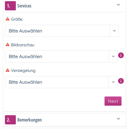
1.
Services
Größe:
Bildvorschau
Versiegelung
Next
2.
Bemerkungen