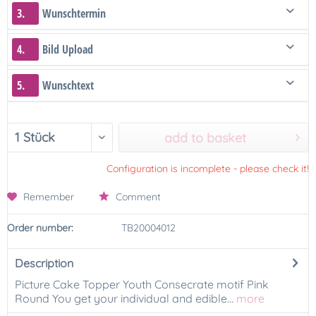
3.
Wunschtermin
4.
Bild Upload
5.
Wunschtext
add to basket
Configuration is incomplete - please check it!
Remember
Comment
Order number:
TB20004012
Description
Picture Cake Topper Youth Consecrate motif Pink
Round You get your individual and edible...
more