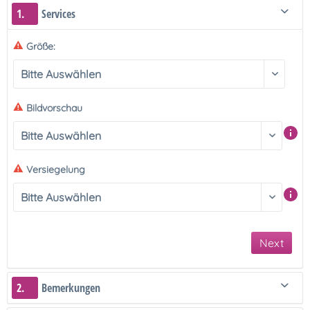
1.
Services
Größe:
Bildvorschau
Versiegelung
Next
2.
Bemerkungen