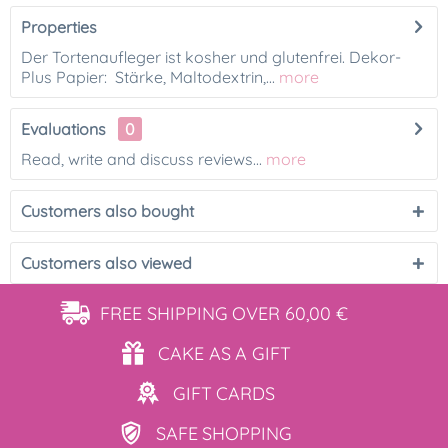
Properties
Der Tortenaufleger ist kosher und glutenfrei. Dekor-
Plus Papier: Stärke, Maltodextrin,...
more
Evaluations
0
Read, write and discuss reviews...
more
Customers also bought
Customers also viewed
FREE SHIPPING
OVER 60,00 €
CAKE AS
A GIFT
GIFT
CARDS
SAFE
SHOPPING