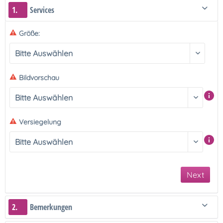
1.
Services
Größe:
Bildvorschau
Versiegelung
Next
2.
Bemerkungen