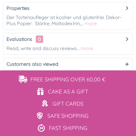
Properties
Der Tortenaufleger ist kosher und glutenfrei. Dekor-
Plus Papier: Stärke, Maltodextrin,...
more
Evaluations
0
Read, write and discuss reviews...
more
Customers also viewed
FREE SHIPPING
OVER 60,00 €
CAKE AS
A GIFT
GIFT
CARDS
SAFE
SHOPPING
FAST
SHIPPING