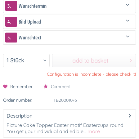
3.
Wunschtermin
4.
Bild Upload
5.
Wunschtext
add to basket
Configuration is incomplete - please check it!
Remember
Comment
Order number:
TB20001076
Description
Picture Cake Topper Easter motif Eastercups round
You get your individual and edible...
more