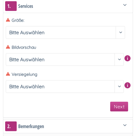
1.
Services
Größe:
Bildvorschau
Versiegelung
Next
2.
Bemerkungen