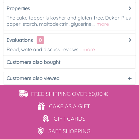
Properties
The cake topper is kosher and gluten-free. Dekor-Plus
paper: starch, maltodextrin, glycerine,...
more
Evaluations
0
Read, write and discuss reviews...
more
Customers also bought
Customers also viewed
FREE SHIPPING
OVER 60,00 €
CAKE AS
A GIFT
GIFT
CARDS
SAFE
SHOPPING