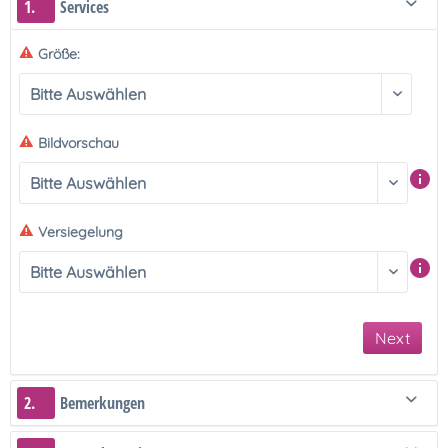
1.
Services
Größe:
Bildvorschau
Versiegelung
Next
2.
Bemerkungen