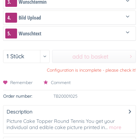
3.
Wunschtermin
4.
Bild Upload
5.
Wunschtext
add to basket
Configuration is incomplete - please check it!
Remember
Comment
Order number:
TB20001025
Description
Picture Cake Topper Round Tennis You get your
individual and edible cake picture printed in...
more