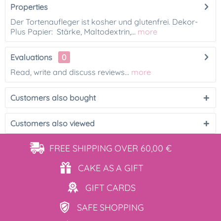
Properties
Der Tortenaufleger ist kosher und glutenfrei. Dekor-
Plus Papier: Stärke, Maltodextrin,...
more
Evaluations
0
Read, write and discuss reviews...
more
Customers also bought
Customers also viewed
FREE SHIPPING
OVER 60,00 €
CAKE AS
A GIFT
GIFT
CARDS
SAFE
SHOPPING