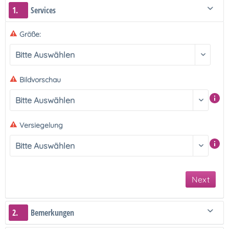
1.
Services
Größe:
Bildvorschau
Versiegelung
Next
2.
Bemerkungen