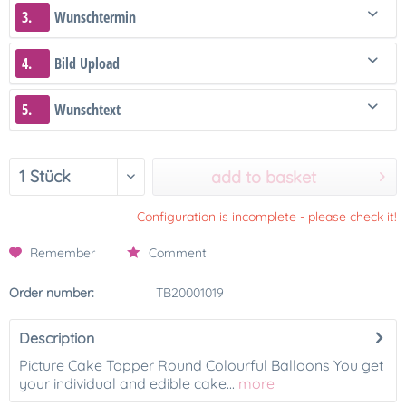
3.
Wunschtermin
4.
Bild Upload
5.
Wunschtext
add to basket
Configuration is incomplete - please check it!
Remember
Comment
Order number:
TB20001019
Description
Picture Cake Topper Round Colourful Balloons You get
your individual and edible cake...
more