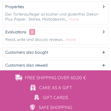
Properties
Der Tortenaufleger ist kosher und glutenfrei. Dekor-
Plus Papier: Stärke, Maltodextrin,...
more
Evaluations
0
Read, write and discuss reviews...
more
Customers also bought
Customers also viewed
FREE SHIPPING
OVER 60,00 €
CAKE AS
A GIFT
GIFT
CARDS
SAFE
SHOPPING