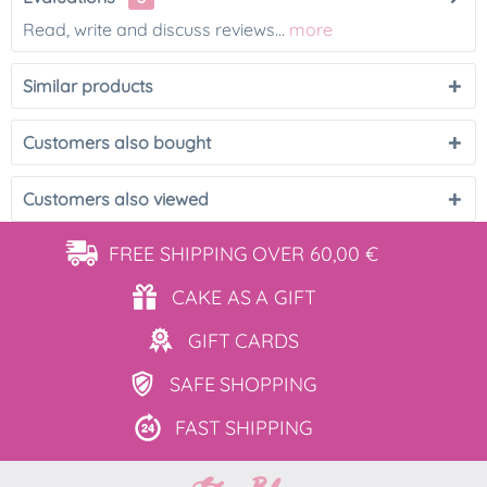
Read, write and discuss reviews...
more
Similar products
Customers also bought
Customers also viewed
FREE SHIPPING
OVER 60,00 €
CAKE AS
A GIFT
GIFT
CARDS
SAFE
SHOPPING
FAST
SHIPPING