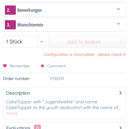
2.
Bemerkungen
3.
Wunschtermin
add to basket
Configuration is incomplete - please check it!
Remember
Comment
Order number:
11130241
Description
CakeTopper with "Jugendweihe" and name
CakeTopper to the youth dedication with the name of...
more
Evaluations
0