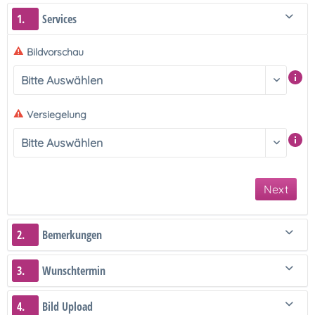
1.
Services
Bildvorschau
Versiegelung
Next
2.
Bemerkungen
3.
Wunschtermin
4.
Bild Upload