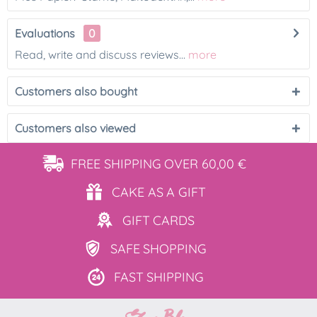
Evaluations
0
Read, write and discuss reviews...
more
Customers also bought
Customers also viewed
FREE SHIPPING
OVER 60,00 €
CAKE AS
A GIFT
GIFT
CARDS
SAFE
SHOPPING
FAST
SHIPPING