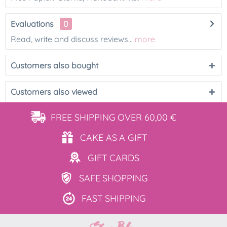
Evaluations
0
Read, write and discuss reviews...
more
Customers also bought
Customers also viewed
FREE SHIPPING
OVER 60,00 €
CAKE AS
A GIFT
GIFT
CARDS
SAFE
SHOPPING
FAST
SHIPPING