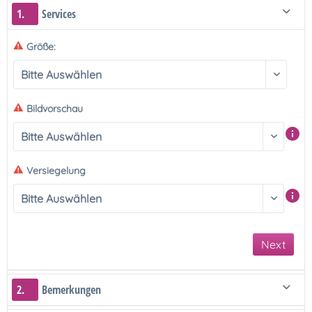
1.
Services
Größe:
Bildvorschau
Versiegelung
Next
2.
Bemerkungen