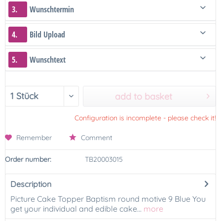
3.
Wunschtermin
4.
Bild Upload
5.
Wunschtext
add to basket
Configuration is incomplete - please check it!
Remember
Comment
Order number:
TB20003015
Description
Picture Cake Topper Baptism round motive 9 Blue You
get your individual and edible cake...
more