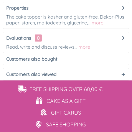
Properties
The cake topper is kosher and gluten-free. Dekor-Plus
paper: starch, maltodextrin, glycerine,...
more
Evaluations
0
Read, write and discuss reviews...
more
Customers also bought
Customers also viewed
FREE SHIPPING
OVER 60,00 €
CAKE AS
A GIFT
GIFT
CARDS
SAFE
SHOPPING