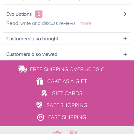
Evaluations
0
Read, write and discuss reviews...
more
Customers also bought
Customers also viewed
FREE SHIPPING
OVER 60,00 €
CAKE AS
A GIFT
GIFT
CARDS
SAFE
SHOPPING
FAST
SHIPPING