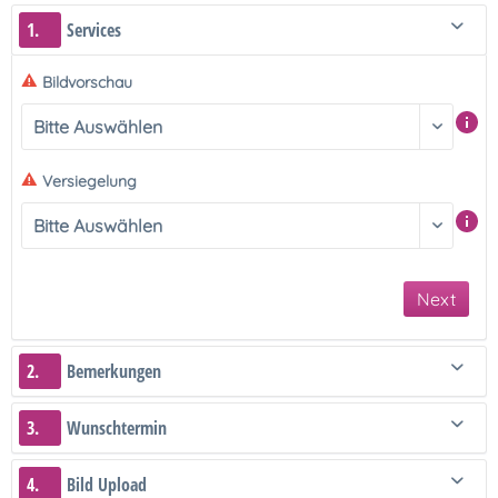
1.
Services
Bildvorschau
Versiegelung
Next
2.
Bemerkungen
3.
Wunschtermin
4.
Bild Upload