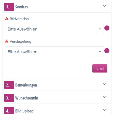
1.
Services
Bildvorschau
Versiegelung
Next
2.
Bemerkungen
3.
Wunschtermin
4.
Bild Upload