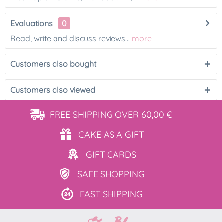
Evaluations
0
Read, write and discuss reviews...
more
Customers also bought
Customers also viewed
FREE SHIPPING
OVER 60,00 €
CAKE AS
A GIFT
GIFT
CARDS
SAFE
SHOPPING
FAST
SHIPPING