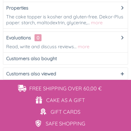
Properties
The cake topper is kosher and gluten-free. Dekor-Plus
paper: starch, maltodextrin, glycerine,...
more
Evaluations
0
Read, write and discuss reviews...
more
Customers also bought
Customers also viewed
FREE SHIPPING
OVER 60,00 €
CAKE AS
A GIFT
GIFT
CARDS
SAFE
SHOPPING