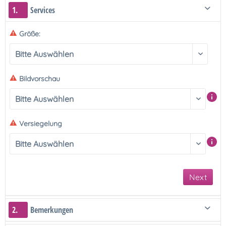
1.
Services
Größe:
Bildvorschau
Versiegelung
Next
2.
Bemerkungen