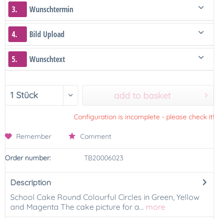
3.
Wunschtermin
4.
Bild Upload
5.
Wunschtext
add to basket
Configuration is incomplete - please check it!
Remember
Comment
Order number:
TB20006023
Description
School Cake Round Colourful Circles in Green, Yellow
and Magenta The cake picture for a...
more