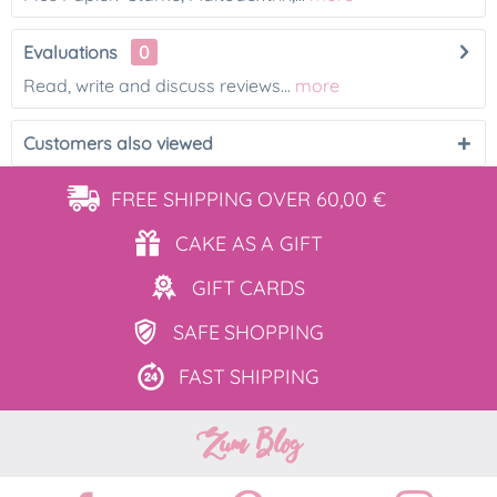
Evaluations
0
Read, write and discuss reviews...
more
Customers also viewed
FREE SHIPPING
OVER 60,00 €
CAKE AS
A GIFT
GIFT
CARDS
SAFE
SHOPPING
FAST
SHIPPING
Zum Blog