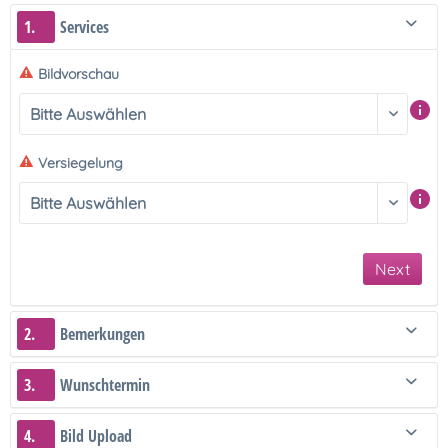
1.
Services
Bildvorschau
Versiegelung
Next
2.
Bemerkungen
3.
Wunschtermin
4.
Bild Upload