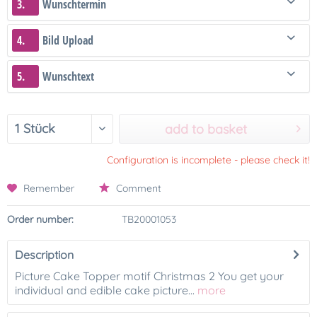
3.
Wunschtermin
4.
Bild Upload
5.
Wunschtext
add to basket
Configuration is incomplete - please check it!
Remember
Comment
Order number:
TB20001053
Description
Picture Cake Topper motif Christmas 2 You get your
individual and edible cake picture...
more