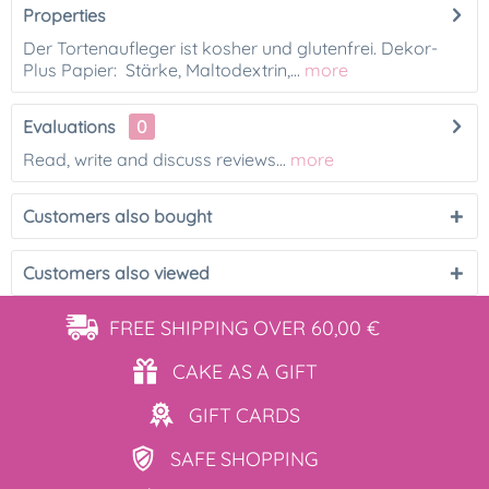
Properties
Der Tortenaufleger ist kosher und glutenfrei. Dekor-
Plus Papier: Stärke, Maltodextrin,...
more
Evaluations
0
Read, write and discuss reviews...
more
Customers also bought
Customers also viewed
FREE SHIPPING
OVER 60,00 €
CAKE AS
A GIFT
GIFT
CARDS
SAFE
SHOPPING