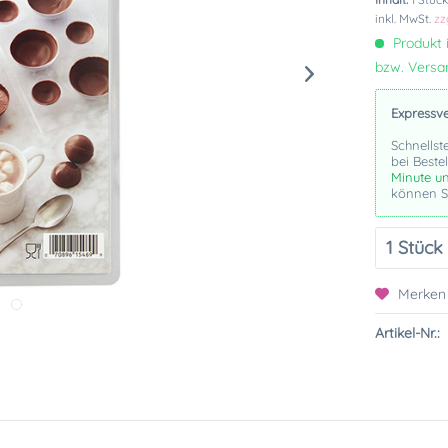
inkl. MwSt.
zz
Produkt i
bzw. Vers
Expressv
Schnellst
bei Beste
Minute u
können Si
Merken
Artikel-Nr.: