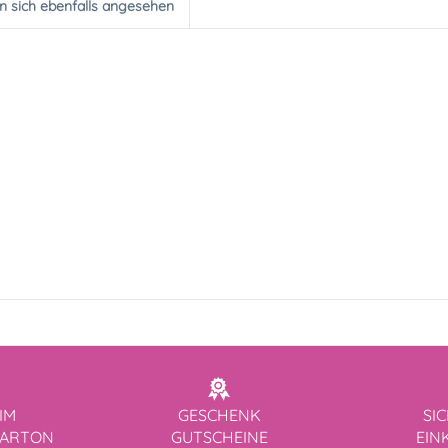
 sich ebenfalls angesehen
IM
GESCHENK
SI
KARTON
GUTSCHEINE
EIN