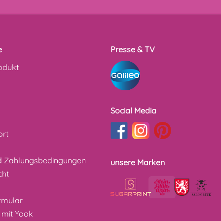
e
Presse & TV
odukt
Social Media
ort
d Zahlungsbedingungen
unsere Marken
cht
z
rmular
 mit Yook