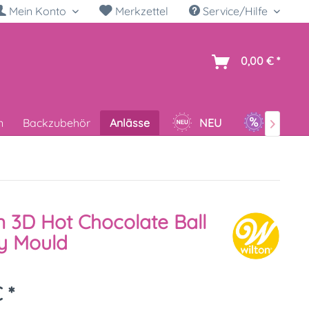
Mein Konto
Merkzettel
Service/Hilfe
h
0,00 € *
n
Backzubehör
Anlässe
NEU
SALE

n 3D Hot Chocolate Ball
y Mould
 *
k