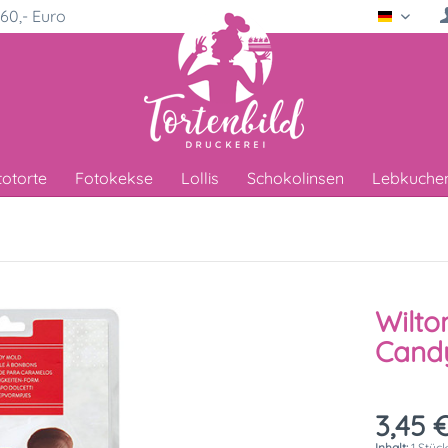
60,- Euro
Deutsc
totorte
Fotokekse
Lollis
Schokolinsen
Lebkuche
Wilto
Cand
3,45 €
Inhalt:
1 Stüc