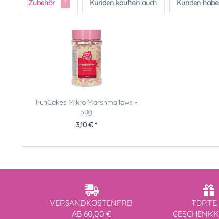
Zubehör
1
Kunden kauften auch
Kunden haben
FunCakes Mikro Marshmallows -
50g
3,10 € *
VERSANDKOSTENFREI
TORTE 
AB 60,00 €
GESCHENK