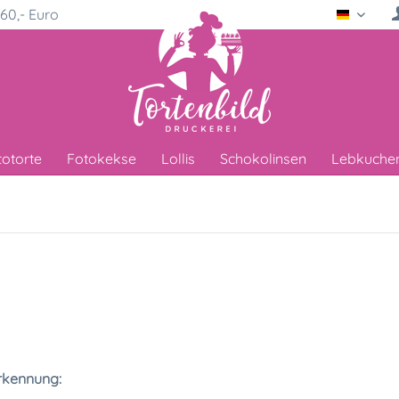
60,- Euro
Deutsc
totorte
Fotokekse
Lollis
Schokolinsen
Lebkuche
rkennung: