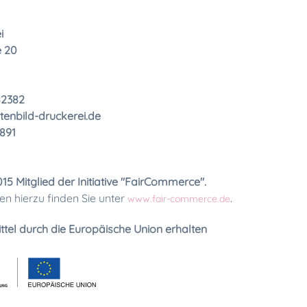
i
e 20
82382
enbild-druckerei.de
891
015
Mitglied der Initiative "FairCommerce".
n hierzu finden Sie unter
.
www.fair-commerce.de
tel durch die Europäische Union erhalten