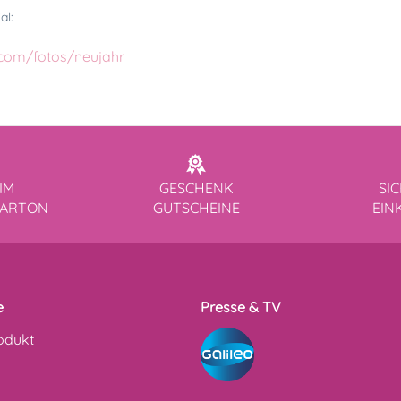
al:
k.com/fotos/neujahr
IM
GESCHENK
SI
KARTON
GUTSCHEINE
EIN
e
Presse & TV
odukt