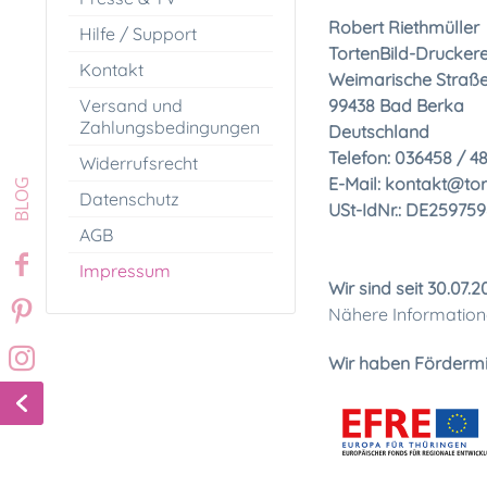
Robert Riethmüller
Hilfe / Support
TortenBild-Druckere
Kontakt
Weimarische Straß
Versand und
99438 Bad Berka
Zahlungsbedingungen
Deutschland
Telefon: 036458 / 4
Widerrufsrecht
E-Mail:
kontakt@tort
Datenschutz
USt-IdNr.: DE259759
AGB
Impressum
Wir sind seit
30.07.2
Nähere Informatione
Wir haben Fördermit