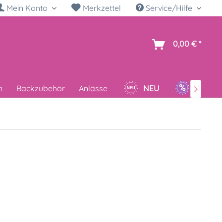
Mein Konto
Merkzettel
Service/Hilfe
h
0,00 € *
n
Backzubehör
Anlässe
NEU
SALE
