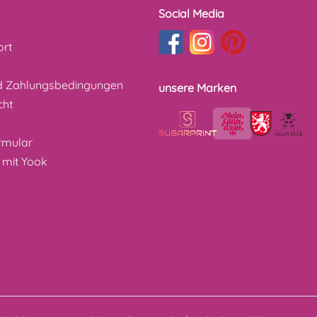
Social Media
ort
d Zahlungsbedingungen
unsere Marken
cht
z
rmular
 mit Yook