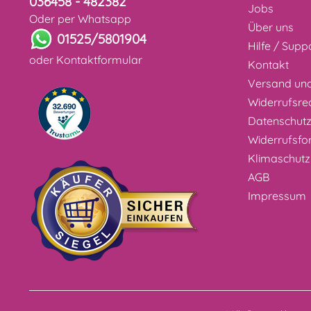
036458 - 482382
Jobs
Oder per Whatsapp
Über uns
01525/5801904
Hilfe / Supp
oder
Kontaktformular
Kontakt
Versand un
Widerrufsre
Datenschut
Widerrufsfo
Klimaschutz
AGB
Impressum