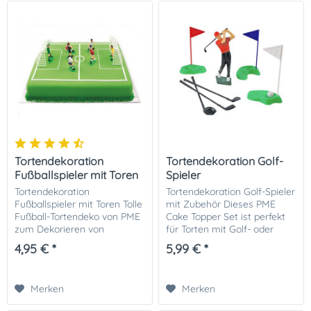
Tortendekoration
Tortendekoration Golf-
Fußballspieler mit Toren
Spieler
Tortendekoration
Tortendekoration Golf-Spieler
Fußballspieler mit Toren Tolle
mit Zubehör Dieses PME
Fußball-Tortendeko von PME
Cake Topper Set ist perfekt
zum Dekorieren von
für Torten mit Golf- oder
Cupcakes und Torten! Ideal
Sportthemen. Diese Topper
4,95 € *
5,99 € *
für eine Fußballtorte. 7
sind wiederverwendbar, zum
Spieler: 5 cm hoch. 2 Tore: 10
Waschen einfach warme
x 6,3 cm. Inhalt: 9...
Seifenlauge...
Merken
Merken