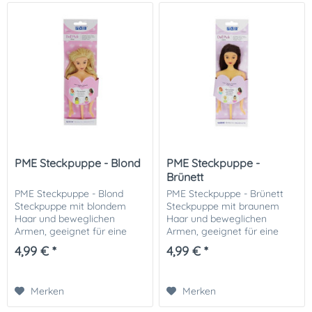
PME Steckpuppe - Blond
PME Steckpuppe -
Brünett
PME Steckpuppe - Blond
PME Steckpuppe - Brünett
Steckpuppe mit blondem
Steckpuppe mit braunem
Haar und beweglichen
Haar und beweglichen
Armen, geeignet für eine
Armen, geeignet für eine
Barbie- oder
Barbie- oder
4,99 € *
4,99 € *
Prinzessinnentorte Länge ist
Prinzessinnentorte Länge ist
ca. 17 cm, einschließlich Stiel.
ca. 17 cm, einschließlich Stiel.
Material: Kunststoff Der...
Material: Kunststoff Der...
Merken
Merken