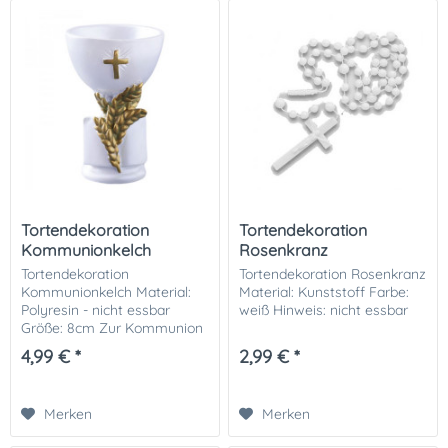
Tortendekoration
Tortendekoration
Kommunionkelch
Rosenkranz
Tortendekoration
Tortendekoration Rosenkranz
Kommunionkelch Material:
Material: Kunststoff Farbe:
Polyresin - nicht essbar
weiß Hinweis: nicht essbar
Größe: 8cm Zur Kommunion
oder Konfirmation gehört
4,99 € *
2,99 € *
natürlich auch eine kleine
oder größere Feier mit den
liebsten Angehörigen. Ein...
Merken
Merken