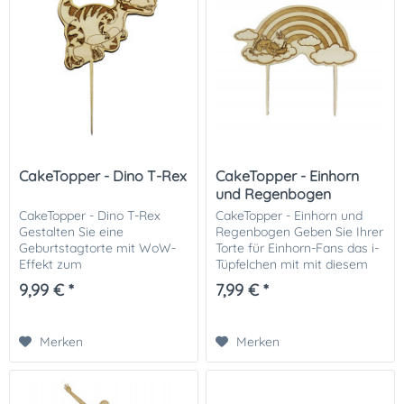
CakeTopper - Dino T-Rex
CakeTopper - Einhorn
und Regenbogen
CakeTopper - Dino T-Rex
CakeTopper - Einhorn und
Gestalten Sie eine
Regenbogen Geben Sie Ihrer
Geburtstagtorte mit WoW-
Torte für Einhorn-Fans das i-
Effekt zum
Tüpfelchen mit mit diesem
Kindergeburtstag. Der
süßen Caketopper "Einhorn
9,99 € *
7,99 € *
Caketopper aus Holz ist ein
und Regenbogen" ❤️ Der
super Highlight für jeden
Caketopper ist aus 3mm
Dinofan. Wir empfehlen
starkem Holz....
Merken
Merken
Ihnen die Stiele mit...