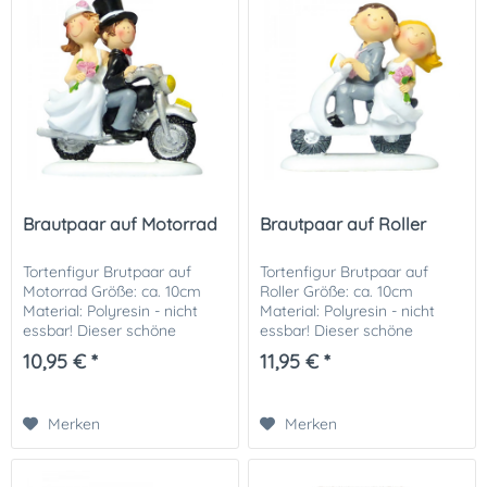
Brautpaar auf Motorrad
Brautpaar auf Roller
Tortenfigur Brutpaar auf
Tortenfigur Brutpaar auf
Motorrad Größe: ca. 10cm
Roller Größe: ca. 10cm
Material: Polyresin - nicht
Material: Polyresin - nicht
essbar! Dieser schöne
essbar! Dieser schöne
Tortentopper ist perfekt zum
Tortentopper ist perfekt zum
10,95 € *
11,95 € *
Dekorieren von
Dekorieren von
Hochzeitstorten! Wir
Hochzeitstorten! Wir
empfehlen Ihnen, die
empfehlen Ihnen, die
Merken
Merken
dekorative...
dekorative...