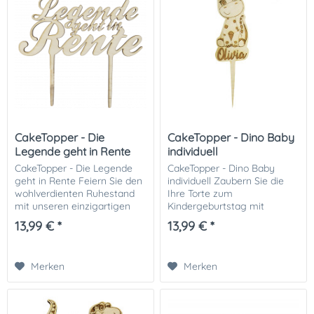
CakeTopper - Die
CakeTopper - Dino Baby
Legende geht in Rente
individuell
CakeTopper - Die Legende
CakeTopper - Dino Baby
geht in Rente Feiern Sie den
individuell Zaubern Sie die
wohlverdienten Ruhestand
Ihre Torte zum
mit unseren einzigartigen
Kindergeburtstag mit
Holz-Caketoppern! Unsere
diesem süßen und
13,99 € *
13,99 € *
handgefertigten Renten-
individuellen Caketopper mit
Caketopper aus
Motiv Dino Baby. Der Name
hochwertigem Holz
wird unter dem Dino
Merken
Merken
verleihen...
platziert, der...