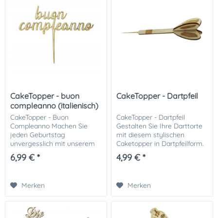
CakeTopper - buon
CakeTopper - Dartpfeil
compleanno (italienisch)
CakeTopper - Buon
CakeTopper - Dartpfeil
Compleanno Machen Sie
Gestalten Sie Ihre Darttorte
jeden Geburtstag
mit diesem stylischen
unvergesslich mit unserem
Caketopper in Dartpfeilform.
Cake Topper. Der Schriftzug "
Der Caketopper ist aus 3mm
6,99 € *
4,99 € *
buon compleanno" aus Holz
starkem Holz. Material: Holz
eignet sich für jede Art von
Inhalt: 1 Pfeil, bestehend aus
Geburtstagskuchen. Wir...
2...
Merken
Merken