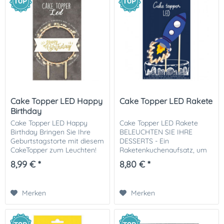
Cake Topper LED Happy
Cake Topper LED Rakete
Birthday
Cake Topper LED Happy
Cake Topper LED Rakete
Birthday Bringen Sie Ihre
BELEUCHTEN SIE IHRE
Geburtstagstorte mit diesem
DESSERTS - Ein
CakeTopper zum Leuchten!
Raketenkuchenaufsatz, um
Garantiert ein
die Präsentation Ihrer
8,99 € *
8,80 € *
wunderschöner, leuchtender
Kuchen, Torten, Kuchen,
Moment für Ihr
Desserts und anderer
Geburtstagskind. Material:...
Köstlichkeiten zu
Merken
Merken
vergrößern....