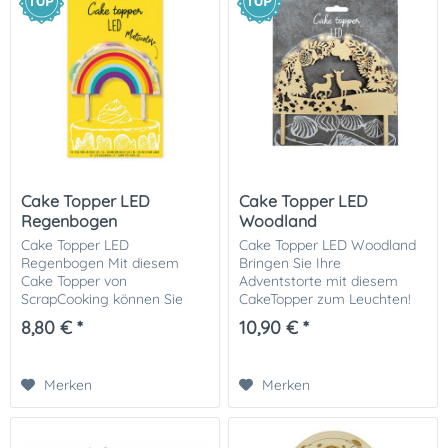
Cake Topper LED
Cake Topper LED
Regenbogen
Woodland
Cake Topper LED
Cake Topper LED Woodland
Regenbogen Mit diesem
Bringen Sie Ihre
Cake Topper von
Adventstorte mit diesem
ScrapCooking können Sie
CakeTopper zum Leuchten!
Ihren Kuchen in einen
Weihnachten wäre ohne
8,80 € *
10,90 € *
fantastischen
magische LED-
Regenbogenkuchen
Lichtdekorationen einfach
verwandeln! Der Cake
nicht dasselbe. Scrapcooking
Merken
Merken
Topper kombiniert ein
bringt mit...
warmes Holzdesign mit...