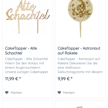
CakeTopper - Alte
CakeTopper - Astronaut
Schachtel
auf Rakete
CakeTopper - Alte Schachtel
CakeTopper - Astronaut auf
Feiern Sie den Anlass mit
Rakete Dekorieren Sie die
einem Augenzwinkern!
eine Weltraum
Unsere lustigen Caketopper
Geburtstagstorte mit diesem
'Alte Schachtel' bringen
tollen Cake-Topper aus Holz.
11,99 € *
9,99 € *
Lächeln auf jedes Gesicht.
Wir empfehlen Ihnen die
Diese humorvollen Holz-
Stiele mit einem Schutz (wie
Caketopper sind...
zum Beispiel einem...
Merken
Merken