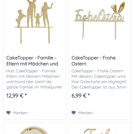
CakeTopper - Familie -
CakeTopper - Frohe
Eltern mit Mädchen und
Ostern
Hund
Holz CakeTopper - Familie:
CakeTopper - Frohe Ostern
Eltern mit kleinem Mädchen
Mit diesem Caketopper wird
und Hund Hier steht die
Ihre Ostertorte ein Highlight!
ganze Familie im Mittelpunkt
Der Caketopper ist aus 3mm
der Torte! Unser
starkem Holz. Material: Holz
12,99 € *
6,99 € *
zauberhafter CakeTopper
Inhalt: 1 Caketopper aus Holz
einer kleinen Familie mit
Größe: ca. 20cm Breit und...
Mächen und Hund eigent...
Merken
Merken