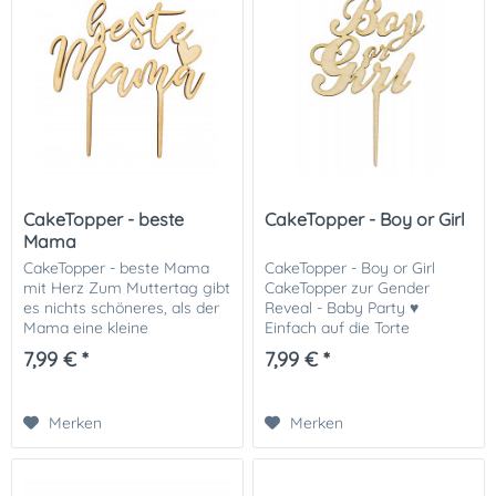
CakeTopper - beste
CakeTopper - Boy or Girl
Mama
CakeTopper - beste Mama
CakeTopper - Boy or Girl
mit Herz Zum Muttertag gibt
CakeTopper zur Gender
es nichts schöneres, als der
Reveal - Baby Party ♥
Mama eine kleine
Einfach auf die Torte
Aufmerksamkeit zu
stecken- fertig! Passend
7,99 € *
7,99 € *
schenken. Ein Dankeschön
dazu bieten wir Streusel in
von Herzen! Mit unserem
verschiedenen Farben zur
CakeTopper "beste Mama"
Geschlechtsenthüllungs-
Merken
Merken
zaubert...
Party...