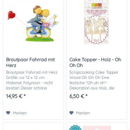
Brautpaar Fahrrad mit
Cake Topper - Holz - Oh
Herz
Oh Oh
Brautpaar Fahrrad mit Herz
Scrapcooking Cake Topper
Größe: ca. 12 x 12 cm
Wood Oh Oh Oh Eine
Material: Polyresin - nicht
festliche "Oh oh oh"-
essbar! Dieser schöne
Dekoration aus Holz, die
Tortentopper ist perfekt zum
Ihrem Dessert oder Kuchen
14,95 € *
6,50 € *
Dekorieren von
das gewisse Etwas verleiht!
Hochzeitstorten! Wir
Material:
empfehlen Ihnen, die
Lebensmittelgerechtes Holz.
Merken
Merken
dekorative...
Nicht...