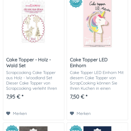
Cake Topper - Holz -
Cake Topper LED
Wald Set
Einhorn
Scrapcooking Cake Topper
Cake Topper LED Einhorn Mit
aus Holz - Woodland Set
diesem Cake Topper von
Dieser Cake Topper von
ScrapCooking können Sie
Scrapcooking verleiht Ihren
Ihren Kuchen in einen
Kuchen oder Cupcakes einen
fantastischen Einhornkuchen
7,95 € *
7,50 € *
wunderschönen festlichen
verwandeln! Der Cake
Waldlook. Auch ideal für
Topper kombiniert ein
Weihnachten oder...
warmes Holzdesign mit
Merken
Merken
einer...