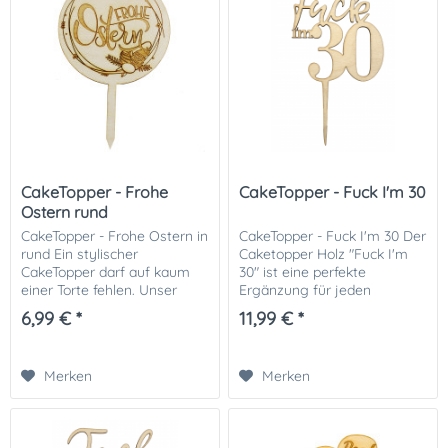
CakeTopper - Frohe
CakeTopper - Fuck I'm 30
Ostern rund
CakeTopper - Frohe Ostern in
CakeTopper - Fuck I'm 30 Der
rund Ein stylischer
Caketopper Holz "Fuck I'm
CakeTopper darf auf kaum
30" ist eine perfekte
einer Torte fehlen. Unser
Ergänzung für jeden
runder CakeTopper aus Holz
Geburtstagskuchen. Das
6,99 € *
11,99 € *
mi dem Schriftzug "Frohe
handgefertigte und robuste
Ostern" lässt Ihre Ostertorte
Design ist aus
zu einem...
hochwertigem Holz
Merken
Merken
hergestellt, und...