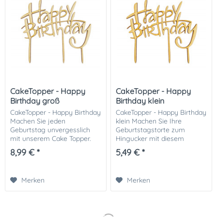
CakeTopper - Happy
CakeTopper - Happy
Birthday groß
Birthday klein
CakeTopper - Happy Birthday
CakeTopper - Happy Birthday
Machen Sie jeden
klein Machen Sie Ihre
Geburtstag unvergesslich
Geburtstagstorte zum
mit unserem Cake Topper.
Hingucker mit diesem
Der Schriftzug 'Happy
kleinen Happy Birthday Cake
8,99 € *
5,49 € *
Birthday' aus Holz eignet
Topper aus Holz. Der
sich für jede Art von
Schriftzug 'Happy Birthday'
Geburtstagskuchen. Wir
aus Holz eignet sich für...
Merken
Merken
empfehlen...