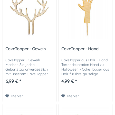
CakeTopper - Geweih
CakeTopper - Hand
CakeTopper - Geweih
CakeTopper aus Holz - Hand
Machen Sie jeden
Tortendekoration Hand zu
Geburtstag unvergesslich
Halloween - Cake Topper aus
mit unserem Cake Topper.
Holz für Ihre gruselige
Der Kuchenaufsatz in Form
Halloween-Torte. Ergänzen
6,99 € *
4,99 € *
eines Geweihs macht jede
Sie diesen CakeTopper mit
Rentier oder Hirschtorte zum
unseren CakeToppern Happy
echten Hingucker. Wir...
Halloween,...
Merken
Merken