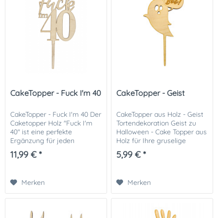
CakeTopper - Fuck I'm 40
CakeTopper - Geist
CakeTopper - Fuck I'm 40 Der
CakeTopper aus Holz - Geist
Caketopper Holz "Fuck I'm
Tortendekoration Geist zu
40" ist eine perfekte
Halloween - Cake Topper aus
Ergänzung für jeden
Holz für Ihre gruselige
Geburtstagskuchen. Das
Halloween-Torte. Ergänzen
11,99 € *
5,99 € *
handgefertigte und robuste
Sie diesen CakeTopper mit
Design ist aus
unseren CakeToppern Hexe,
hochwertigem Holz
Happy...
Merken
Merken
hergestellt, und...