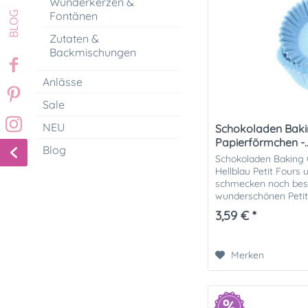
Wunderkerzen &
Fontänen
Zutaten &
Backmischungen
Anlässe
Sale
NEU
Schokoladen Baki
Papierförmchen -..
Blog
Schokoladen Baking 
Hellblau Petit Fours
schmecken noch bess
wunderschönen Petit
Backförmchen von Ho
3,59 € *
Backformen...
Merken