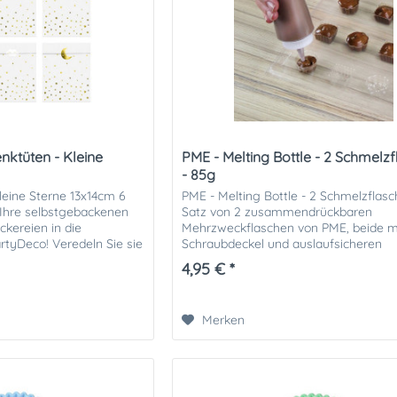
ktüten - Kleine
PME - Melting Bottle - 2 Schmelz
- 85g
leine Sterne 13x14cm 6
PME - Melting Bottle - 2 Schmelzflasc
 Ihre selbstgebackenen
Satz von 2 zusammendrückbaren
kereien in die
Mehrzweckflaschen von PME, beide m
rtyDeco! Veredeln Sie sie
Schraubdeckel und auslaufsicheren
 Aufklebern....
Schutzkappen. Diese Squeeze-Flasch
4,95 € *
eignen sich...
Merken