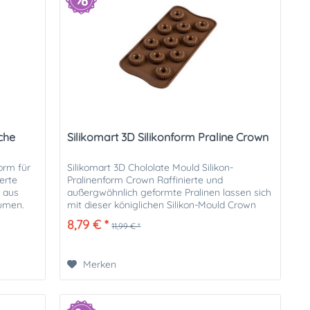
sche
Silikomart 3D Silikonform Praline Crown
orm für
Silikomart 3D Chololate Mould Silikon-
ierte
Pralinenform Crown Raffinierte und
m aus
außergwöhnlich geformte Pralinen lassen sich
umen.
mit dieser königlichen Silikon-Mould Crown
herstellen! Sie können die einzelnen...
8,79 € *
11,99 € *
Merken