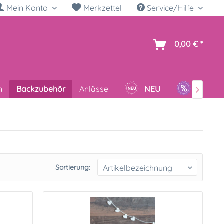
Mein Konto
Merkzettel
Service/Hilfe
h
0,00 € *
n
Backzubehör
Anlässe
NEU
SALE

Sortierung: