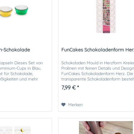
en-Schokolade
FunCakes Schokoladenform Her
Kapseln Dieses Set von
Schokoladen Mould in Herzform Kreie
luminium-Cups in Blau,
Pralinen mit feinen Details und Desig
kt für Schokolade,
FunCakes Schokoladenform Herz. Die
üßigkeiten und mehr
transparente Schokoladenform beste
Inhalt: 75...
Polystyrol, was die Form extra...
7,99 € *
Merken