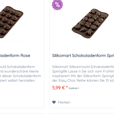
oladenform Rose
Silikomart Schokoladenform Spri
Mould Schokoladenform
Silikomart Silikonmould Schokoladenf
nd wunderschöne kleine
Springlife Lasse n Sie sich vom Frühli
it dieser Schokoladenform
inspirieren! Mit der Silikonform Springl
iert selbst herstellen.
der Easy Choc Reihe können Sie 15 kö
art...
Frühlingspralinen mit 4...
5,99 € *
9,49 € *
Merken