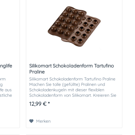
nglife
Silikomart Schokoladenform Tartufino
Praline
orm
Silikomart Schokoladenform Tartufino Praline
ng
Machen Sie tolle (gefüllte) Pralinen und
ife aus
Schokoladenkugeln mit dieser flexiblen
stliche
Schokoladenform von Silikomart. Kreieren Sie
tolle individuelle...
12,99 € *
Merken