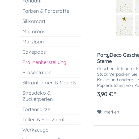
Fondant
Farben & Farbstoffe
Silikomart
Macarons
Marzipan
Cakepops
PartyDeco Geschen
Sterne
Pralinenherstellung
Geschenktütchen - K
Präsentation
Stück Verpacken Sie
Kekse und andere Lec
Silikonformen & Moulds
Papiertütchen von Pa
mit den mattierenden
Streudeko &
3,90 € *
Zuckerperlen
Tortenspitze
Merken
Tüllen & Spritzbeutel
Werkzeuge