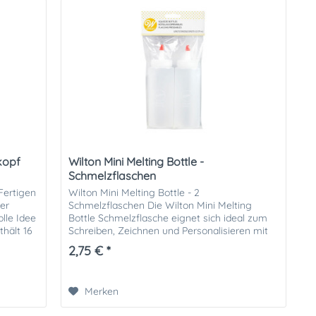
kopf
Wilton Mini Melting Bottle -
Schmelzflaschen
Fertigen
Wilton Mini Melting Bottle - 2
ser
Schmelzflaschen Die Wilton Mini Melting
olle Idee
Bottle Schmelzflasche eignet sich ideal zum
thält 16
Schreiben, Zeichnen und Personalisieren mit
geschmolzenen Candy Melts, Candy...
2,75 € *
Merken