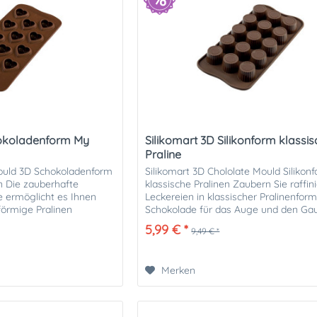
hokoladenform My
Silikomart 3D Silikonform klassi
n
Praline
Mould 3D Schokoladenform
Silikomart 3D Chololate Mould Silikonf
n Die zauberhafte
klassische Pralinen Zaubern Sie raffin
e ermöglicht es Ihnen
Leckereien in klassischer Pralinenfor
förmige Pralinen
Schokolade für das Auge und den Ga
ld von...
Sie können die einzelnen...
5,99 € *
9,49 € *
Merken