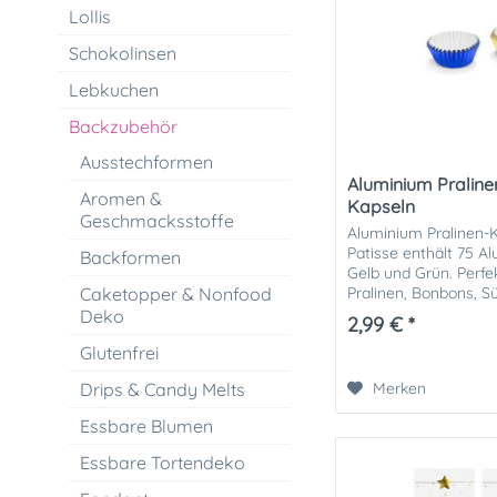
Lollis
Schokolinsen
Lebkuchen
Backzubehör
Ausstechformen
Aluminium Pralin
Aromen &
Kapseln
Geschmacksstoffe
Aluminium Pralinen-
Patisse enthält 75 A
Backformen
Gelb und Grün. Perfe
Caketopper & Nonfood
Pralinen, Bonbons, S
Größe: circa Ø 2,5 cm 
Deko
2,99 € *
Glutenfrei
Drips & Candy Melts
Merken
Essbare Blumen
Essbare Tortendeko