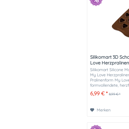
Silikomart 3D Sc
Love Herzpraline
Silikomart Silicone 
My Love Herzpraline
Pralinenform My Lov
formvollendete, herz
herzustellen. Die Mou
6,99 € *
8,99 € *
Merken