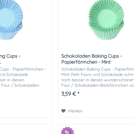
ng Cups -
Schokoladen Baking Cups -
.
Papierförmchen - Mint
Cups - Papierförmchen -
Schokoladen Baking Cups - Papierför
 und Schokolade
Mint Petit Fours und Schokolade sch
er in diesen
noch besser in diesen wunderschönen
 Four / Schokoladen-
Four / Schokoladen-Backförmchen v
use of Marie. Die
of Marie. Die Backformen...
3,59 € *
Merken