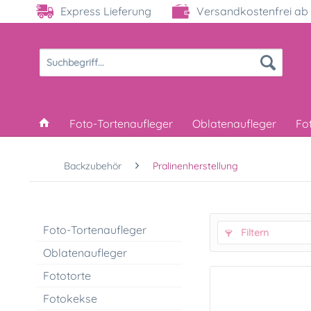
Express Lieferung
Versandkostenfrei ab 
Foto-Tortenaufleger
Oblatenaufleger
Fo
Backzubehör
Pralinenherstellung
Foto-Tortenaufleger
Filtern
Oblatenaufleger
Fototorte
Fotokekse