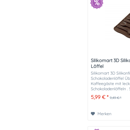
Silikomart 3D Sil
Löffel
Silikomart 3D Silikon
Schokoladenlöffel Üb
Kaffeegäste mit lec
Schokoladenlöffeln .
Löffel individuell mit
5,99 € *
9,49 € *
Merken