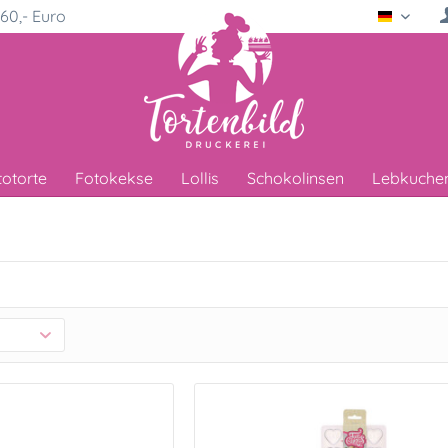
60,- Euro
Deutsc
totorte
Fotokekse
Lollis
Schokolinsen
Lebkuche