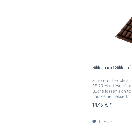
Silikomart Silikon
Silikomart flexible S
SF129 Mit dieser flex
Buche lassen sich to
und kleine Desserts 
lässt sich außerdem fü
14,49 € *
Merken