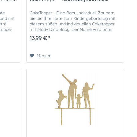
nte
CakeTopper - Dino Baby individuell Zaubern
tand mit
Sie die Ihre Torte zum Kindergeburtstag mit
rn!
diesem süßen und individuellen Caketopper
topper
mit Motiv Dino Baby. Der Name wird unter
dem Dino platziert, der...
13,99 € *
Merken