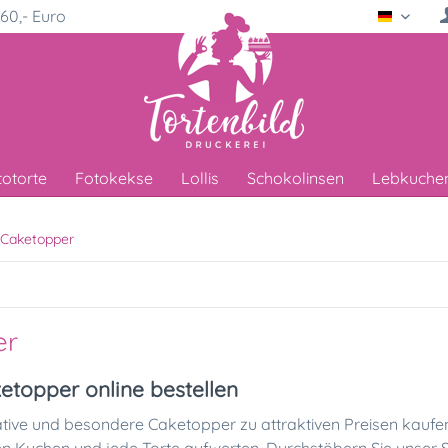
60,- Euro
Deutsc
totorte
Fotokekse
Lollis
Schokolinsen
Lebkuche
Caketopper
er
etopper online bestellen
tive und besondere Caketopper zu attraktiven Preisen kaufen