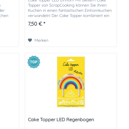
Cake Topper LED Einhorn Mit diesem Cake
n
Topper von ScrapCooking können Sie Ihren
der
Kuchen in einen fantastischen Einhornkuchen
ichen
verwandeln! Der Cake Topper kombiniert ein
oder...
warmes Holzdesign mit einer...
7,50 € *
Merken
Cake Topper LED Regenbogen