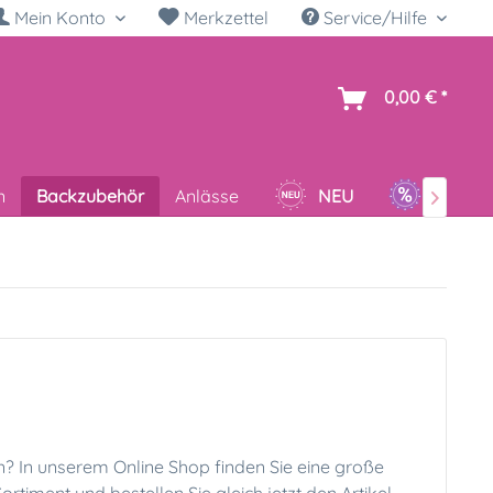
Mein Konto
Merkzettel
Service/Hilfe
h
0,00 € *
n
Backzubehör
Anlässe
NEU
SALE

? In unserem Online Shop finden Sie eine große