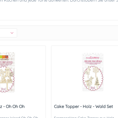
n Kuchen und jede Torte aufwerten. Durchstöbern Sie unser Sor
z - Oh Oh Oh
Cake Topper - Holz - Wald Set