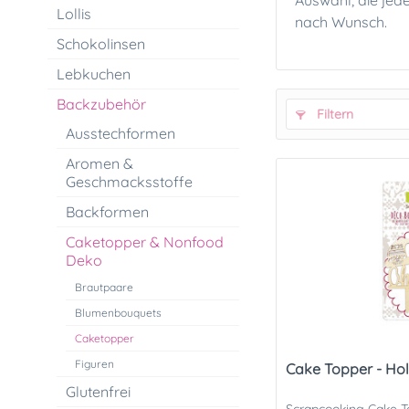
Auswahl, die jede
Lollis
nach Wunsch.
Schokolinsen
Lebkuchen
Backzubehör
Filtern
Ausstechformen
Aromen &
Geschmacksstoffe
Backformen
Caketopper & Nonfood
Deko
Brautpaare
Blumenbouquets
Caketopper
Figuren
Cake Topper - Hol
Glutenfrei