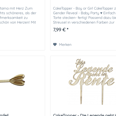
 Mama mit Herz Zum
CakeTopper - Boy or Girl CakeTopper 
hts schöneres, als der
Gender Reveal - Baby Party ♥ Einfach
ufmerksamkeit zu
Torte stecken- fertig! Passend dazu bi
schön von Herzen! Mit
Streusel in verschiedenen Farben zur
"beste Mama" zaubert...
Geschlechtsenthüllungs-Party...
7,99 € *
Merken
pfeil
CakeTopper - Die Legende geht i