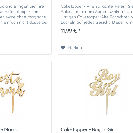
dland Bringen Sie Ihre
CakeTopper - Alte Schachtel Feiern Si
esem CakeTopper zum
Anlass mit einem Augenzwinkern! Un
ten wäre ohne magische
lustigen Caketopper 'Alte Schachtel' 
n einfach nicht dasselbe.
Lächeln auf jedes Gesicht. Diese hum
it...
Holz-Caketopper sind...
11,99 € *
Merken
ste Mama
CakeTopper - Boy or Girl