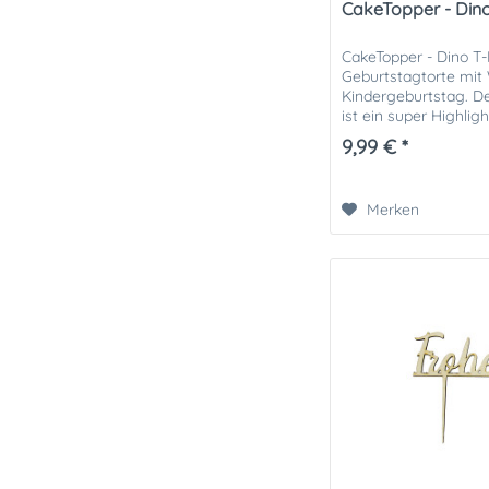
CakeTopper - Din
CakeTopper - Dino T-
Geburtstagtorte mi
Kindergeburtstag. D
ist ein super Highlig
empfehlen Ihnen die S
9,99 € *
Merken