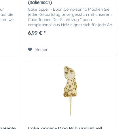
(italienisch)
zur
CakeTopper - Buon Compleanno Machen Sie
 auf die
jeden Geburtstag unvergesslich mit unserem
eten wir
Cake Topper. Der Schriftzug " buon
compleanno" aus Holz eignet sich für jede Art
von Geburtstagskuchen. Wir...
6,99 € *
Merken
n Rente
CakeTopper - Dino Baby individuell