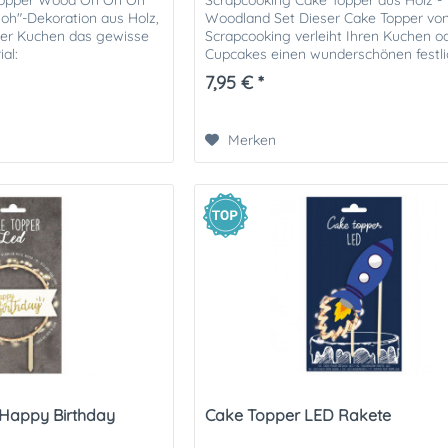
Topper Wood Oh Oh Oh
Scrapcooking Cake Topper aus Holz -
 oh"-Dekoration aus Holz,
Woodland Set Dieser Cake Topper vo
der Kuchen das gewisse
Scrapcooking verleiht Ihren Kuchen o
ial:
Cupcakes einen wunderschönen festl
 Holz. Nicht...
Waldlook. Auch ideal für Weihnachten 
7,95 € *
Merken
Happy Birthday
Cake Topper LED Rakete