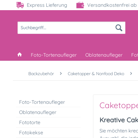
Express Lieferung
Versandkostenfrei ab 
Foto-Tortenaufleger
Oblatenaufleger
Fo
Backzubehör
Caketopper & Nonfood Deko
Foto-Tortenaufleger
Caketopp
Oblatenaufleger
Kreative Cak
Fototorte
Sie möchten krea
Fotokekse