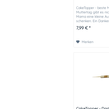
CakeTopper - beste
Muttertag gibt es nic
Mama eine kleine A
schenken. Ein Danke
unserem CakeTopper 
7,99 € *
Merken
CakeTopper - Dart