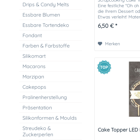
Scrapcooking Cake 
Drips & Candy Melts
Eine festliche "Oh oh
die Ihrem Dessert o
Essbare Blumen
Etwas verleiht! Mater
Lebensmittelgerechtes
Essbare Tortendeko
6,50 € *
Fondant
Merken
Farben & Farbstoffe
Silikomart
Macarons
Marzipan
Cakepops
Pralinenherstellung
Präsentation
Silikonformen & Moulds
Streudeko &
Cake Topper LED 
Zuckerperlen