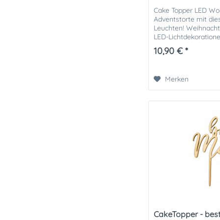
Cake Topper LED Woo
Adventstorte mit di
Leuchten! Weihnach
LED-Lichtdekoratione
Scrapcooking bringt m
10,90 € *
Merken
CakeTopper - be