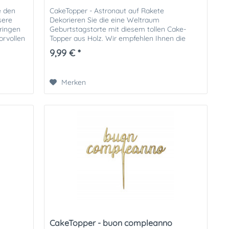
e den
CakeTopper - Astronaut auf Rakete
sere
Dekorieren Sie die eine Weltraum
bringen
Geburtstagstorte mit diesem tollen Cake-
orvollen
Topper aus Holz. Wir empfehlen Ihnen die
Stiele mit einem Schutz (wie zum Beispiel
9,99 € *
einem...
Merken
CakeTopper - buon compleanno