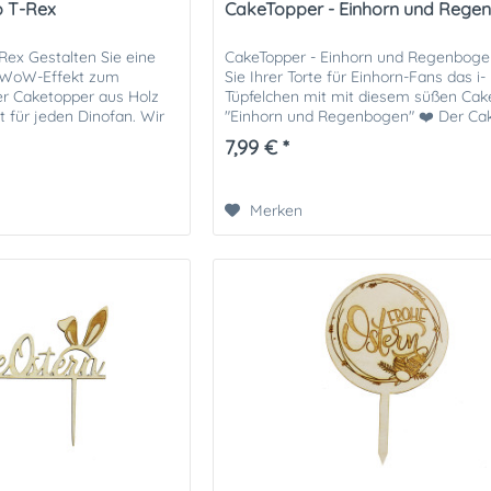
o T-Rex
CakeTopper - Einhorn und Rege
Rex Gestalten Sie eine
CakeTopper - Einhorn und Regenbog
t WoW-Effekt zum
Sie Ihrer Torte für Einhorn-Fans das i-
er Caketopper aus Holz
Tüpfelchen mit mit diesem süßen Cak
ht für jeden Dinofan. Wir
"Einhorn und Regenbogen" ❤️ Der Ca
tiele mit...
ist aus 3mm starkem Holz....
7,99 € *
Merken