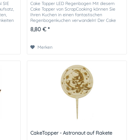
 SIE
Cake Topper LED Regenbogen Mit diesem
ufsatz,
Cake Topper von ScrapCooking können Sie
ten,
Ihren Kuchen in einen fantastischen
hkeiten
Regenbogenkuchen verwandeln! Der Cake
Topper kombiniert ein warmes Holzdesign
8,80 € *
mit...
Merken
CakeTopper - Astronaut auf Rakete