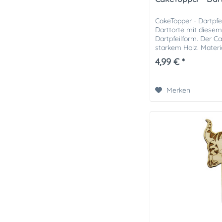
CakeTopper - Dartpfei
Darttorte mit diesem
Dartpfeilform. Der C
starkem Holz. Material
bestehend aus 2...
4,99 € *
Merken