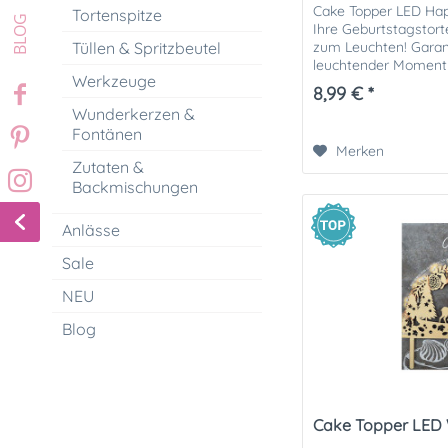
Cake Topper LED Hap
Tortenspitze
Ihre Geburtstagstor
zum Leuchten! Garan
Tüllen & Spritzbeutel
leuchtender Moment 
Werkzeuge
Material:...
8,99 € *
Wunderkerzen &
Fontänen
Merken
Zutaten &
Backmischungen
Anlässe
Sale
NEU
Blog
Cake Topper LED