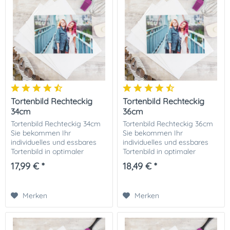
Tortenbild Rechteckig
Tortenbild Rechteckig
34cm
36cm
Tortenbild Rechteckig 34cm
Tortenbild Rechteckig 36cm
Sie bekommen Ihr
Sie bekommen Ihr
individuelles und essbares
individuelles und essbares
Tortenbild in optimaler
Tortenbild in optimaler
Qualität auf Dekor-Plus
Qualität auf Dekor-Plus
17,99 € *
18,49 € *
Zuckerpapier gedruckt. Ihrer
Zuckerpapier gedruckt. Ihrer
perfekten Fototorte steht
perfekten Fototorte steht
damit nichts mehr im...
damit nichts mehr im...
Merken
Merken