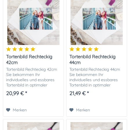
Tortenbild Rechteckig
Tortenbild Rechteckig
42cm
44cm
Tortenbild Rechteckig 42cm
Tortenbild Rechteckig 44cm
Sie bekommen Ihr
Sie bekommen Ihr
individuelles und essbares
individuelles und essbares
Tortenbild in optimaler
Tortenbild in optimaler
Qualität auf Dekor-Plus
Qualität auf Dekor-Plus
20,99 € *
21,49 € *
Zuckerpapier gedruckt. Ihrer
Zuckerpapier gedruckt. Ihrer
perfekten Fototorte steht
perfekten Fototorte steht
damit nichts mehr im...
damit nichts mehr im...
Merken
Merken