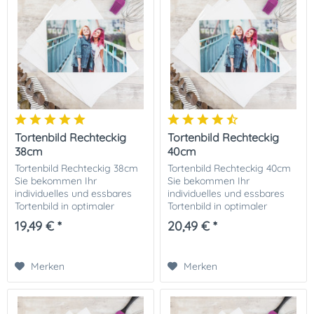
Tortenbild Rechteckig
Tortenbild Rechteckig
38cm
40cm
Tortenbild Rechteckig 38cm
Tortenbild Rechteckig 40cm
Sie bekommen Ihr
Sie bekommen Ihr
individuelles und essbares
individuelles und essbares
Tortenbild in optimaler
Tortenbild in optimaler
Qualität auf Dekor-Plus
Qualität auf Dekor-Plus
19,49 € *
20,49 € *
Zuckerpapier gedruckt. Ihrer
Zuckerpapier gedruckt. Ihrer
perfekten Fototorte steht
perfekten Fototorte steht
damit nichts mehr im...
damit nichts mehr im...
Merken
Merken