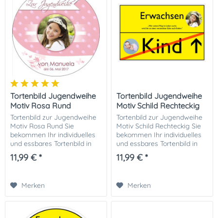
Tortenbild Jugendweihe
Tortenbild Jugendweihe
Motiv Rosa Rund
Motiv Schild Rechteckig
Tortenbild zur Jugendweihe
Tortenbild zur Jugendweihe
Motiv Rosa Rund Sie
Motiv Schild Rechteckig Sie
bekommen Ihr individuelles
bekommen Ihr individuelles
und essbares Tortenbild in
und essbares Tortenbild in
optimaler Qualität auf
optimaler Qualität auf
11,99 € *
11,99 € *
Dekor-Plus Zuckerpapier
Dekor-Plus Zuckerpapier
gedruckt. Ihrer perfekten
gedruckt. Ihrer perfekten
Fototorte zur...
Fototorte zur...
Merken
Merken