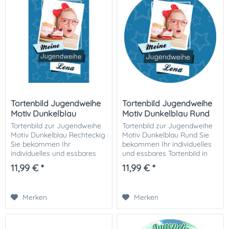
Tortenbild Jugendweihe
Tortenbild Jugendweihe
Motiv Dunkelblau
Motiv Dunkelblau Rund
Rechteckig
Tortenbild zur Jugendweihe
Tortenbild zur Jugendweihe
Motiv Dunkelblau Rechteckig
Motiv Dunkelblau Rund Sie
Sie bekommen Ihr
bekommen Ihr individuelles
individuelles und essbares
und essbares Tortenbild in
Tortenbild in optimaler
optimaler Qualität auf
11,99 € *
11,99 € *
Qualität auf Dekor-Plus
Dekor-Plus Zuckerpapier
Zuckerpapier gedruckt. Ihrer
gedruckt. Ihrer perfekten
perfekten Fototorte...
Fototorte zur...
Merken
Merken