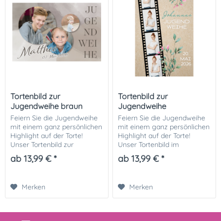
Tortenbild zur
Tortenbild zur
Jugendweihe braun
Jugendweihe
Fotostreifen
Feiern Sie die Jugendweihe
Feiern Sie die Jugendweihe
mit einem ganz persönlichen
mit einem ganz persönlichen
Highlight auf der Torte!
Highlight auf der Torte!
Unser Tortenbild zur
Unser Tortenbild im
Jugendweihe macht jede
Fotostreifen-Design auf
ab 13,99 € *
ab 13,99 € *
Feier zu etwas Besonderem
Kraftpapier-Optik macht
und sorgt für einen echten
jede Feier zu etwas
Hingucker auf Ihrer...
Besonderem und sorgt für...
Merken
Merken