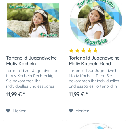
Tortenbild Jugendweihe
Tortenbild Jugendweihe
Motiv Kacheln
Motiv Kacheln Rund
Rechteckig
Tortenbild zur Jugendweihe
Tortenbild zur Jugendweihe
Motiv Kacheln Rechteckig
Motiv Kacheln Rund Sie
Sie bekommen Ihr
bekommen Ihr individuelles
individuelles und essbares
und essbares Tortenbild in
Tortenbild in optimaler
optimaler Qualität auf
11,99 € *
11,99 € *
Qualität auf Dekor-Plus
Dekor-Plus Zuckerpapier
Zuckerpapier gedruckt. Ihrer
gedruckt. Ihrer perfekten
perfekten Fototorte zur...
Fototorte zur...
Merken
Merken