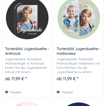
Tortenbild Jugendweihe -
Tortenbild Jugendweihe -
Anthrazit
Halbkreise
Jugendweihe Tortenbild
Jugendweihe Tortenbild
Motivaufleger in Anthrazit
Motivaufleger Halbkreise mit
Feiern Sie die Jugendweihe
Foto Machen Sie die
stilvoll mit einem
Jugendweihe zu einem
individuellen Tortenbild zur
unvergesslichen Highlight
ab 11,99 € *
ab 11,99 € *
Jugendweihe . Der
mit einem individuellen
dunkelgraue Hintergrund
Tortenbild zur Jugendweihe ,
wirkt elegant, modern und...
das zwei persönliche...
Merken
Merken