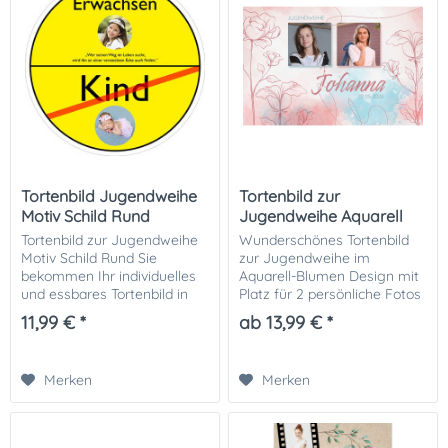
Tortenbild Jugendweihe
Tortenbild zur
Motiv Schild Rund
Jugendweihe Aquarell
Blumen
Tortenbild zur Jugendweihe
Wunderschönes Tortenbild
Motiv Schild Rund Sie
zur Jugendweihe im
bekommen Ihr individuelles
Aquarell-Blumen Design mit
und essbares Tortenbild in
Platz für 2 persönliche Fotos
optimaler Qualität auf
sowie Name und Datum.
11,99 € *
ab 13,99 € *
Dekor-Plus Zuckerpapier
Perfekt für eine individuelle
gedruckt. Ihrer perfekten
und stilvolle Tortendekoration
Fototorte zur...
Sie können...
Merken
Merken