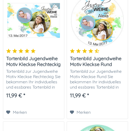
Tortenbild Jugendweihe
Tortenbild Jugendweihe
Motiv Kleckse Rechteckig
Motiv Kleckse Rund
Tortenbild zur Jugendweihe
Tortenbild zur Jugendweihe
Motiv Kleckse Rechteckig Sie
Motiv Kleckse Rund Sie
bekommen Ihr individuelles
bekommen Ihr individuelles
und essbares Tortenbild in
und essbares Tortenbild in
optimaler Qualität auf
optimaler Qualität auf
11,99 € *
11,99 € *
Dekor-Plus Zuckerpapier
Dekor-Plus Zuckerpapier
gedruckt. Ihrer perfekten
gedruckt. Ihrer perfekten
Fototorte zur...
Fototorte zur...
Merken
Merken