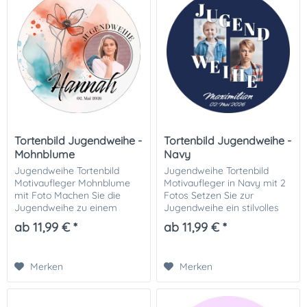
Tortenbild Jugendweihe -
Tortenbild Jugendweihe -
Mohnblume
Navy
Jugendweihe Tortenbild
Jugendweihe Tortenbild
Motivaufleger Mohnblume
Motivaufleger in Navy mit 2
mit Foto Machen Sie die
Fotos Setzen Sie zur
Jugendweihe zu einem
Jugendweihe ein stilvolles
unvergesslichen Moment mit
Zeichen mit einem
ab 11,99 € *
ab 11,99 € *
einem persönlichen
individuellen Tortenbild zur
Tortenbild zur Jugendweihe .
Jugendweihe , das zwei
Das elegante Mohnblumen-
persönliche Fotos auf
Merken
Merken
Motiv...
einem...