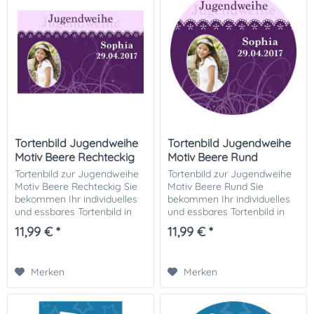
Tortenbild Jugendweihe
Tortenbild Jugendweihe
Motiv Beere Rechteckig
Motiv Beere Rund
Tortenbild zur Jugendweihe
Tortenbild zur Jugendweihe
Motiv Beere Rechteckig Sie
Motiv Beere Rund Sie
bekommen Ihr individuelles
bekommen Ihr individuelles
und essbares Tortenbild in
und essbares Tortenbild in
optimaler Qualität auf
optimaler Qualität auf
11,99 € *
11,99 € *
Dekor-Plus Zuckerpapier
Dekor-Plus Zuckerpapier
gedruckt. Ihrer perfekten
gedruckt. Ihrer perfekten
Fototorte zur...
Fototorte zur...
Merken
Merken