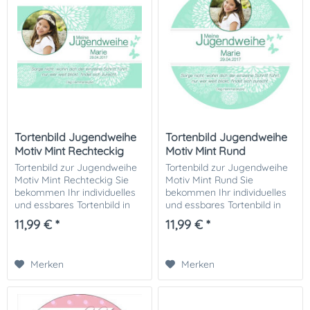
Tortenbild Jugendweihe
Tortenbild Jugendweihe
Motiv Mint Rechteckig
Motiv Mint Rund
Tortenbild zur Jugendweihe
Tortenbild zur Jugendweihe
Motiv Mint Rechteckig Sie
Motiv Mint Rund Sie
bekommen Ihr individuelles
bekommen Ihr individuelles
und essbares Tortenbild in
und essbares Tortenbild in
optimaler Qualität auf
optimaler Qualität auf
11,99 € *
11,99 € *
Dekor-Plus Zuckerpapier
Dekor-Plus Zuckerpapier
gedruckt. Ihrer perfekten
gedruckt. Ihrer perfekten
Fototorte zur...
Fototorte zur...
Merken
Merken