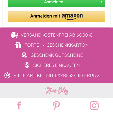
Anmelden
VERSANDKOSTENFREI
AB 60,00 €
TORTE IM
GESCHENKKARTON
GESCHENK
GUTSCHEINE
SICHERES
EINKAUFEN
VIELE ARTIKEL MIT
EXPRESS-LIEFERUNG
Zum Blog