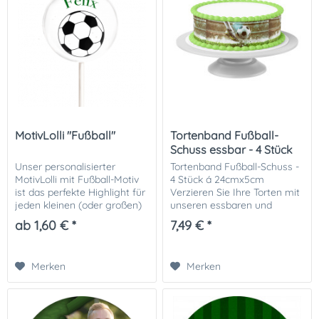
MotivLolli "Fußball"
Tortenband Fußball-
Schuss essbar - 4 Stück
á...
Unser personalisierter
Tortenband Fußball-Schuss -
MotivLolli mit Fußball-Motiv
4 Stück á 24cmx5cm
ist das perfekte Highlight für
Verzieren Sie Ihre Torten mit
jeden kleinen (oder großen)
unseren essbaren und
Fußballfan! Ob
flexiblen Tortenbändern aus
ab 1,60 € *
7,49 € *
Kindergeburtstag,
Dekor-Plus Zuckerpapier. Sie
Einschulung oder Turnierfeier
finden viele verschiedene
– dieser süße Lolli...
Motive zur...
Merken
Merken