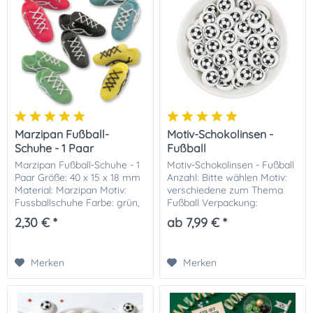
Marzipan Fußball-
Motiv-Schokolinsen -
Schuhe - 1 Paar
Fußball
Marzipan Fußball-Schuhe - 1
Motiv-Schokolinsen - Fußball
Paar Größe: 40 x 15 x 18 mm
Anzahl: Bitte wählen Motiv:
Material: Marzipan Motiv:
verschiedene zum Thema
Fussballschuhe Farbe: grün,
Fußball Verpackung:
rot, gelb, türkis, schwarz -
Standbeutel Gewicht: ca.
2,30 € *
ab 7,99 € *
farblich sortiert, Farbe nicht
160g / 100 Stück
frei wählbar Hersteller:...
Merken
Merken