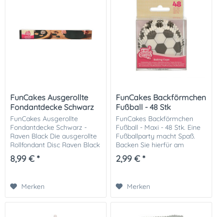
FunCakes Ausgerollte
FunCakes Backförmchen
Fondantdecke Schwarz
Fußball - 48 Stk
-...
FunCakes Ausgerollte
FunCakes Backförmchen
Fondantdecke Schwarz -
Fußball - Maxi - 48 Stk. Eine
Raven Black Die ausgerollte
Fußballparty macht Spaß.
Rollfondant Disc Raven Black
Backen Sie hierfür am
von FunCakes ist ein bereits
besten tolle
8,99 € *
2,99 € *
ausgerollter Fondant. Der
Muffins/Cupcakes in diesen
schwarze Fondant kann
coolen Backförmchen.
sofort zum...
Größe: ca. 5cm Durchmesser
Merken
Merken
und 3,2cm...