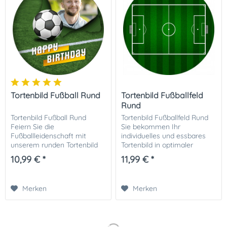
Tortenbild Fußball Rund
Tortenbild Fußballfeld
Rund
Tortenbild Fußball Rund
Tortenbild Fußballfeld Rund
Feiern Sie die
Sie bekommen Ihr
Fußballleidenschaft mit
individuelles und essbares
unserem runden Tortenbild
Tortenbild in optimaler
im Fußballmotiv, das mit
Qualität auf Dekor-Plus
10,99 € *
11,99 € *
einem persönlichen Foto
Zuckerpapier gedruckt. Ihrer
kombiniert ist! Dieses
perfekten Fototorte zur
einzigartige Tortenbild
Einschulung steht damit...
Merken
Merken
verbindet...