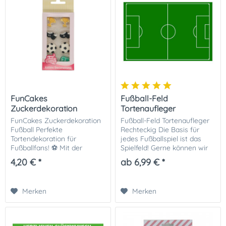
FunCakes
Fußball-Feld
Zuckerdekoration
Tortenaufleger
Fußball
FunCakes Zuckerdekoration
Fußball-Feld Tortenaufleger
Fußball Perfekte
Rechteckig Die Basis für
Tortendekoration für
jedes Fußballspiel ist das
Fußballfans! ⚽️ Mit der
Spielfeld! Gerne können wir
FunCakes Zuckerdekoration
das Tortenbild Fussballfeld
4,20 € *
ab 6,99 € *
Fußball bringst du das
auch individuell ( Hier geht's
Stadion-Feeling direkt auf
zum Produkt ) mit z. B....
deine Kuchen, Cupcakes
Merken
Merken
oder...