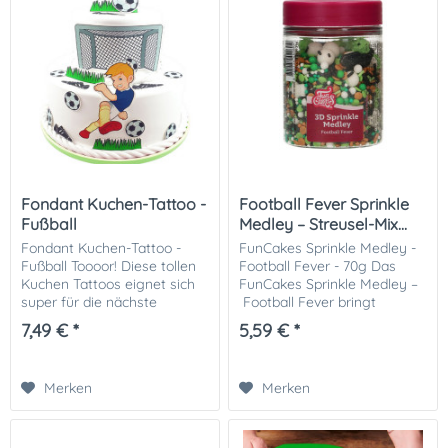
Fondant Kuchen-Tattoo -
Football Fever Sprinkle
Fußball
Medley – Streusel-Mix...
Fondant Kuchen-Tattoo -
FunCakes Sprinkle Medley -
Fußball Toooor! Diese tollen
Football Fever - 70g Das
Kuchen Tattoos eignet sich
FunCakes Sprinkle Medley –
super für die nächste
Football Fever bringt
Fußball-Motto-
Stadion-Feeling direkt auf
7,49 € *
5,59 € *
Geburtstagsparty. Auf
deine Backkreationen! Mit
mehrstöckigen Torten oder
Fußball-Motiven, grünen
einfach auf einem
Farbtönen und...
Merken
Merken
Blechkuchen...