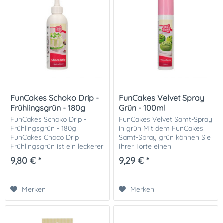
FunCakes Schoko Drip -
FunCakes Velvet Spray
Frühlingsgrün - 180g
Grün - 100ml
FunCakes Schoko Drip -
FunCakes Velvet Samt-Spray
Frühlingsgrün - 180g
in grün Mit dem FunCakes
FunCakes Choco Drip
Samt-Spray grün können Sie
Frühlingsgrün ist ein leckerer
Ihrer Torte einen
Drip mit
wunderschönen grünen
9,80 € *
9,29 € *
Schokoladengeschmack und
Samt-Effekt verleihen! So
hellgrüner Farbe. Perfekt
lässt sich zB grüner Rasen
zum Verzieren von Torten
hervorragend auf Ihre...
Merken
Merken
zur Kommunion,...