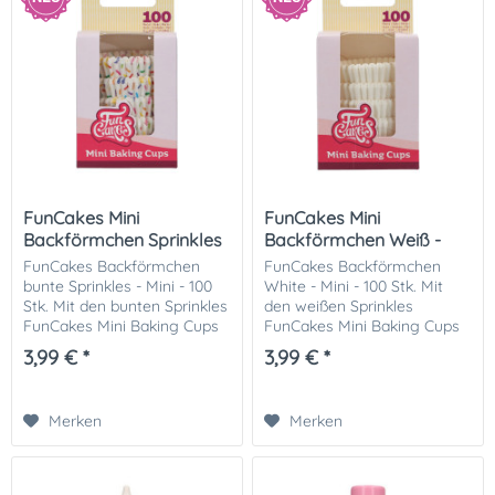
FunCakes Mini
FunCakes Mini
Backförmchen Sprinkles
Backförmchen Weiß -
- 100 Stk
100 Stk
FunCakes Backförmchen
FunCakes Backförmchen
bunte Sprinkles - Mini - 100
White - Mini - 100 Stk. Mit
Stk. Mit den bunten Sprinkles
den weißen Sprinkles
FunCakes Mini Baking Cups
FunCakes Mini Baking Cups
gelingen dir im
gelingen dir im
3,99 € *
3,99 € *
Handumdrehen
Handumdrehen
wunderschöne Mini-
wunderschöne Mini-
Cupcakes und Muffins. Die
Cupcakes und Muffins. Die
Merken
Merken
hochwertigen...
hochwertigen
Backförmchen...