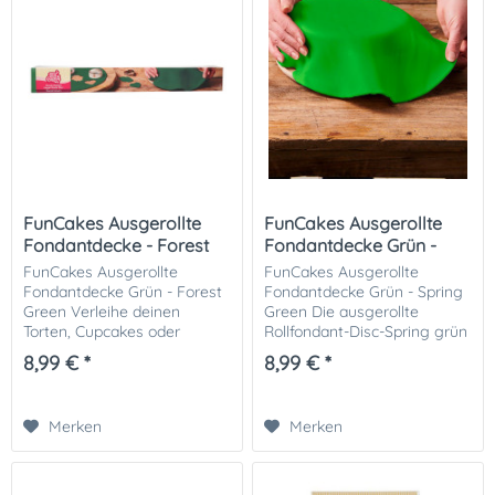
FunCakes Ausgerollte
FunCakes Ausgerollte
Fondantdecke - Forest
Fondantdecke Grün -
Green
Spring...
FunCakes Ausgerollte
FunCakes Ausgerollte
Fondantdecke Grün - Forest
Fondantdecke Grün - Spring
Green Verleihe deinen
Green Die ausgerollte
Torten, Cupcakes oder
Rollfondant-Disc-Spring grün
Gebäckstücken ein edles,
von FunCakes ist ein bereits
8,99 € *
8,99 € *
natürliches Finish mit der
ausgerollter Fondant. Dieser
FunCakes Fondantdecke in
grünfarbene Fondant kann
Forest Green . Die bereits...
sofort zum...
Merken
Merken