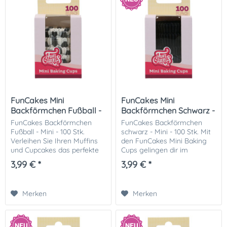
FunCakes Mini
FunCakes Mini
Backförmchen Fußball -
Backförmchen Schwarz -
100 Stk
100 Stk
FunCakes Backförmchen
FunCakes Backförmchen
Fußball - Mini - 100 Stk.
schwarz - Mini - 100 Stk. Mit
Verleihen Sie Ihren Muffins
den FunCakes Mini Baking
und Cupcakes das perfekte
Cups gelingen dir im
Fußball-Design! Die Mini
Handumdrehen
3,99 € *
3,99 € *
Baking Cups mit
wunderschöne Mini-
Fußballmotiv eignen sich
Cupcakes und Muffins. Die
ideal für
hochwertigen Backförmchen
Merken
Merken
Kindergeburtstage,...
sind besonders...