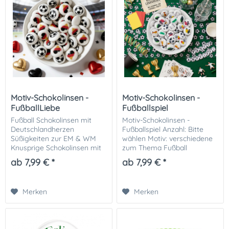
Motiv-Schokolinsen -
Motiv-Schokolinsen -
FußballLiebe
Fußballspiel
Deutschland
Fußball Schokolinsen mit
Motiv-Schokolinsen -
Deutschlandherzen
Fußballspiel Anzahl: Bitte
Süßigkeiten zur EM & WM
wählen Motiv: verschiedene
Knusprige Schokolinsen mit
zum Thema Fußball
liebevollen Fußballmotiven
Verpackung: Standbeutel
ab 7,99 € *
ab 7,99 € *
und Herzen in den Farben
Gewicht: ca. 160g / 100 Stück
der Deutschlandflagge –
perfekt für echte...
Merken
Merken