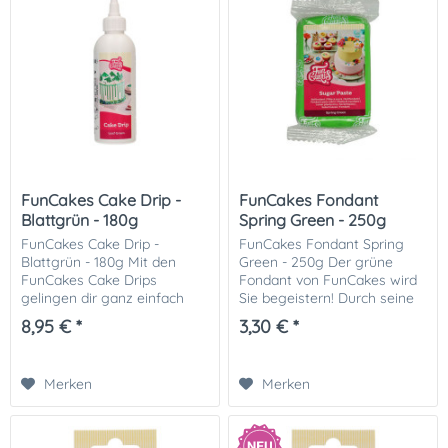
FunCakes Cake Drip -
FunCakes Fondant
Blattgrün - 180g
Spring Green - 250g
FunCakes Cake Drip -
FunCakes Fondant Spring
Blattgrün - 180g Mit den
Green - 250g Der grüne
FunCakes Cake Drips
Fondant von FunCakes wird
gelingen dir ganz einfach
Sie begeistern! Durch seine
Drip Cakes. Der FunCakes
neue Rezeptur hat der
8,95 € *
3,30 € *
Cake Drip kommt in einer
Fondant eine noch glattere,
praktischen Quetschflasche,
seidenmatte Oberfläche er
die du in die Mikrowelle...
hat eine hohe...
Merken
Merken