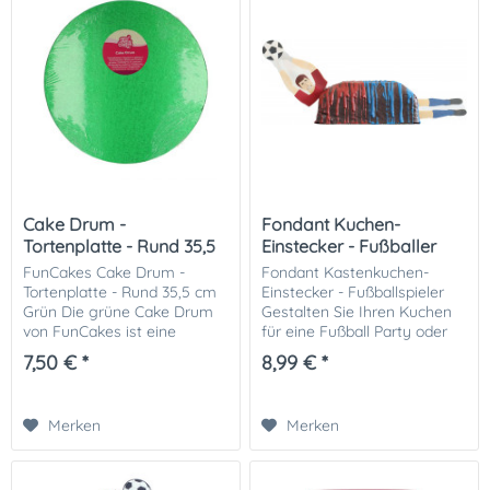
Cake Drum -
Fondant Kuchen-
Tortenplatte - Rund 35,5
Einstecker - Fußballer
cm Grün
FunCakes Cake Drum -
Fondant Kastenkuchen-
Tortenplatte - Rund 35,5 cm
Einstecker - Fußballspieler
Grün Die grüne Cake Drum
Gestalten Sie Ihren Kuchen
von FunCakes ist eine
für eine Fußball Party oder
praktische Unterlage, mit der
Fan-Party doch mal mit
7,50 € *
8,99 € *
Sie größere Torte
unserem lustigen Einstecker
präsentieren können. Die
in Form eines
Cake Drum hat eine solide...
Fußballspielers! Ob für die...
Merken
Merken