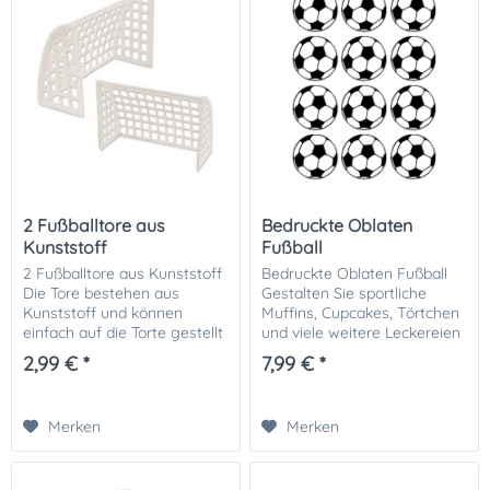
2 Fußballtore aus
Bedruckte Oblaten
Kunststoff
Fußball
2 Fußballtore aus Kunststoff
Bedruckte Oblaten Fußball
Die Tore bestehen aus
Gestalten Sie sportliche
Kunststoff und können
Muffins, Cupcakes, Törtchen
einfach auf die Torte gestellt
und viele weitere Leckereien
werden. Passende
mit diesen Fußball Oblaten.
2,99 € *
7,99 € *
Fußballfeld Tortenaufleger
Unsere bedruckten
und andere Deko finden Sie
Oblatenaufleger können
ebenfalls bei uns im...
vielseitig...
Merken
Merken