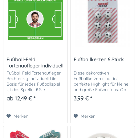
Fußball-Feld
Fußballkerzen 6 Stück
Tortenaufleger individuell
Fußball-Feld Tortenaufleger
Diese dekorativen
Rechteckig individuell Die
Fußballkerzen sind das
Basis für jedes Fußballspiel
perfekte Highlight für kleine
ist das Spielfeld! Sie
und große Fußballfans. Ob
bekommen bei uns auch die
Kindergeburtstag,
ab 12,49 € *
3,99 € *
passenden Fußball Tore für
Vereinsfeier oder
Ihr Spielfeld. Sie bekommen
Fußballparty – mit ihrem
das...
sportlichen Design sorgen
Merken
Merken
sie sofort...