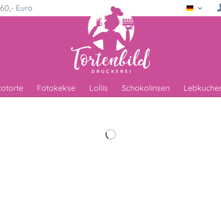
60,- Euro
Deutsc
totorte
Fotokekse
Lollis
Schokolinsen
Lebkuche