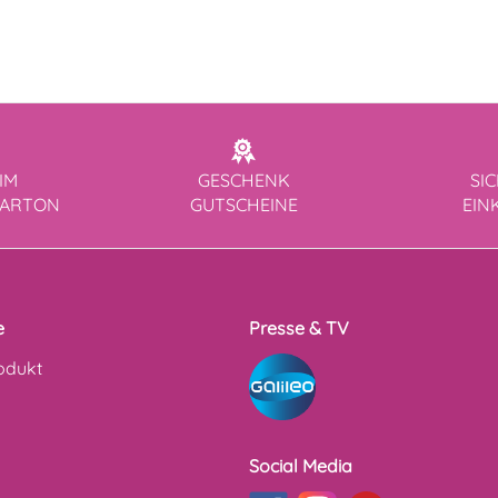
IM
GESCHENK
SI
KARTON
GUTSCHEINE
EIN
e
Presse & TV
odukt
Social Media