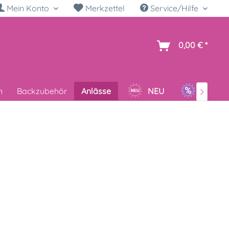
Mein Konto
Merkzettel
Service/Hilfe
h
0,00 € *
n
Backzubehör
Anlässe
NEU
SALE
