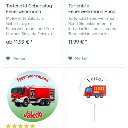
Tortenbild Geburtstag -
Tortenbild
Feuerwehrmann
Feuerwehrmann Rund
Motiv-Tortenbild zum
Tortenbild Feuerwehrmann
Geburtstag mit
Rund Sie bekommen Ihr
Feuerwehrmann und Foto
individuelles und essbares
Machen Sie jede Feier zu
Tortenbild in optimaler
einem echten Highlight mit
Qualität auf Dekor-Plus
ab 11,99 € *
11,99 € *
diesem individuellen
Zuckerpapier gedruckt. Ihrer
Tortenbild mit
perfekten Fototorte zur
Feuerwehrmann- Motiv . Ob
Einschulung steht...
Merken
Merken
Kindergeburtstag,...