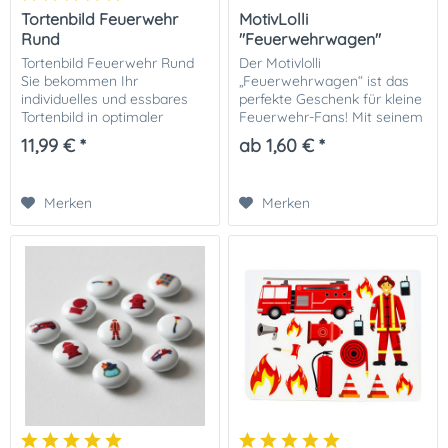
Tortenbild Feuerwehr
MotivLolli
Rund
"Feuerwehrwagen"
Tortenbild Feuerwehr Rund
Der Motivlolli
Sie bekommen Ihr
„Feuerwehrwagen“ ist das
individuelles und essbares
perfekte Geschenk für kleine
Tortenbild in optimaler
Feuerwehr-Fans! Mit seinem
Qualität auf Dekor-Plus
detailreichen
11,99 € *
ab 1,60 € *
Zuckerpapier gedruckt. Ihrer
Feuerwehrwagen-Motiv
perfekten Fototorte steht
begeistert er Kinder und
damit nichts mehr im...
sorgt für leuchtende Augen.
Merken
Merken
Ob als süße...