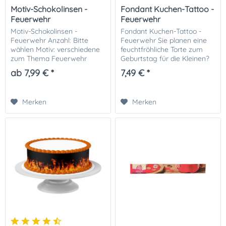
Motiv-Schokolinsen -
Fondant Kuchen-Tattoo -
Feuerwehr
Feuerwehr
Motiv-Schokolinsen -
Fondant Kuchen-Tattoo -
Feuerwehr Anzahl: Bitte
Feuerwehr Sie planen eine
wählen Motiv: verschiedene
feuchtfröhliche Torte zum
zum Thema Feuerwehr
Geburtstag für die Kleinen?
Verpackung: Standbeutel
Auf mehrstöckigen Torten
ab 7,99 € *
7,49 € *
Gewicht: ca. 160g / 100 Stück
oder einfach auf einem
Blechkuchen hübsch
angeordnet sehen die...
Merken
Merken