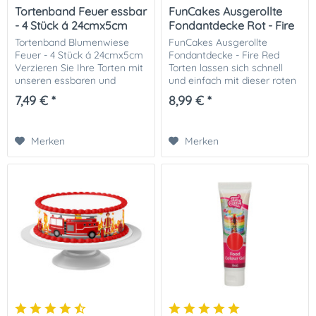
Tortenband Feuer essbar
FunCakes Ausgerollte
- 4 Stück á 24cmx5cm
Fondantdecke Rot - Fire
Red
Tortenband Blumenwiese
FunCakes Ausgerollte
Feuer - 4 Stück á 24cmx5cm
Fondantdecke - Fire Red
Verzieren Sie Ihre Torten mit
Torten lassen sich schnell
unseren essbaren und
und einfach mit dieser roten
flexiblen Tortenbändern aus
Fondantdecke überziehen-
7,49 € *
8,99 € *
Dekor-Plus Zuckerpapier. Sie
Verwenden Sie die
finden viele verschiedene
ausgerollte Rollfondant Disc
Motive zur...
Fire Red von FunCakes...
Merken
Merken