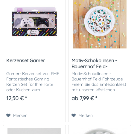
Kerzenset Gamer
Motiv-Schokolinsen -
Bauernhof Feld-
Fahrzeuge
Gamer- Kerzenset von PME
Motiv-Schokolinsen -
Fantastisches Gaming
Bauernhof Feld-Fahrzeuge
Kerzen Set für Ihre Torte
Feiern Sie das Erntedankfest
oder Kuchen zum
mit unseren köstlichen
Geburtstag ihres Videospiel-
Schokolinsen mit Ernte-
12,50 € *
ab 7,99 € *
Fans! 5 Kerzen inkl. Level Up.
Maschinen! Unsere
Tortendeko zu verschiedenen
einzigartigen
Motto-Geburtstag...
Schokoladenüberzüge
Merken
Merken
zeigen Mähmaschinen,...