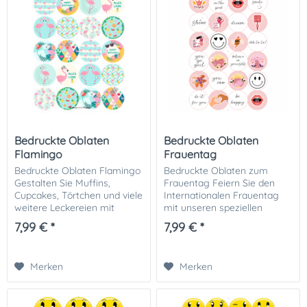
Bedruckte Oblaten
Bedruckte Oblaten
Flamingo
Frauentag
Bedruckte Oblaten Flamingo
Bedruckte Oblaten zum
Gestalten Sie Muffins,
Frauentag Feiern Sie den
Cupcakes, Törtchen und viele
Internationalen Frauentag
weitere Leckereien mit
mit unseren speziellen
diesen tollen bedruckten
Oblaten mit motivierenden
7,99 € *
7,99 € *
Flamingo Oblaten. Unsere
Frauenmotiven. Diese
bedruckten Oblatenaufleger
essbaren Tortenaufleger sind
können vielseitig...
perfekt, um Ihre Gebäcke...
Merken
Merken