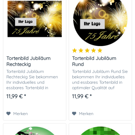
Tortenbild Jubiläum
Tortenbild Jubiläum
Rechteckig
Rund
Tortenbild Jubiläum
Tortenbild Jubiläum Rund Sie
Rechteckig Sie bekommen
bekommen Ihr individuelles
Ihr individuelles und
und essbares Tortenbild in
essbares Tortenbild in
optimaler Qualität auf
optimaler Qualität auf
Dekor-Plus Zuckerpapier
11,99 € *
11,99 € *
Dekor-Plus Zuckerpapier
gedruckt. Ihrer perfekten
gedruckt. Ihrer perfekten
Fototorte steht damit nichts
Fototorte steht damit nichts
mehr im...
Merken
Merken
mehr...