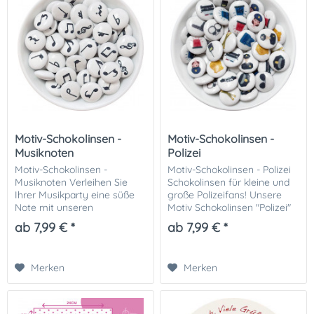
Motiv-Schokolinsen -
Motiv-Schokolinsen -
Musiknoten
Polizei
Motiv-Schokolinsen -
Motiv-Schokolinsen - Polizei
Musiknoten Verleihen Sie
Schokolinsen für kleine und
Ihrer Musikparty eine süße
große Polizeifans! Unsere
Note mit unseren
Motiv Schokolinsen "Polizei"
Schokolinsen mit
sind die ideale süße
ab 7,99 € *
ab 7,99 € *
Musiknoten-Motiv. Diese
Überraschung für Fans der
köstlichen
Polizei – perfekt für...
Schokoladenperlen sind
Merken
Merken
perfekt für Musiker und...