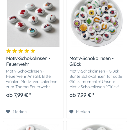
Motiv-Schokolinsen -
Motiv-Schokolinsen -
Feuerwehr
Glück
Motiv-Schokolinsen -
Motiv-Schokolinsen - Glück
Feuerwehr Anzahl: Bitte
Bunte Schokolinsen für süße
wählen Motiv: verschiedene
Glücksmomente! Unsere
zum Thema Feuerwehr
Motiv Schokolinsen "Glück"
Verpackung: Standbeutel
sind die perfekte Ergänzung
ab 7,99 € *
ab 7,99 € *
Gewicht: ca. 160g / 100 Stück
für jede Gelegenheit. Ob als
Dekoration für Kuchen,
Muffins oder...
Merken
Merken