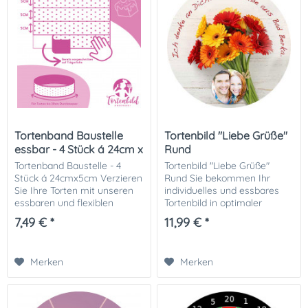
Tortenband Baustelle
Tortenbild "Liebe Grüße"
essbar - 4 Stück á 24cm x
Rund
5cm
Tortenband Baustelle - 4
Tortenbild "Liebe Grüße"
Stück á 24cmx5cm Verzieren
Rund Sie bekommen Ihr
Sie Ihre Torten mit unseren
individuelles und essbares
essbaren und flexiblen
Tortenbild in optimaler
Tortenbändern aus Dekor-
Qualität auf Dekor-Plus
7,49 € *
11,99 € *
Plus Zuckerpapier. Sie finden
Zuckerpapier gedruckt. Ihrer
viele verschiedene Motive
perfekten Fototorte steht
zur Auswahl....
damit nichts mehr im...
Merken
Merken