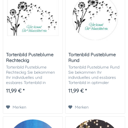
Tortenbild Pusteblume
Tortenbild Pusteblume
Rechteckig
Rund
Tortenbild Pusteblume
Tortenbild Pusteblume Rund
Rechteckig Sie bekommen
Sie bekommen Ihr
Ihr individuelles und
individuelles und essbares
essbares Tortenbild in
Tortenbild in optimaler
optimaler Qualität auf
Qualität auf Dekor-Plus
11,99 € *
11,99 € *
Dekor-Plus Zuckerpapier
Zuckerpapier gedruckt. Ihrer
gedruckt. Ihrer perfekten
perfekten Fototorte steht
Fototorte steht damit nichts
damit nichts mehr im...
Merken
Merken
mehr...