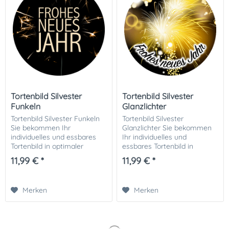
Tortenbild Silvester
Tortenbild Silvester
Funkeln
Glanzlichter
Tortenbild Silvester Funkeln
Tortenbild Silvester
Sie bekommen Ihr
Glanzlichter Sie bekommen
individuelles und essbares
Ihr individuelles und
Tortenbild in optimaler
essbares Tortenbild in
Qualität auf Dekor-Plus
optimaler Qualität auf
11,99 € *
11,99 € *
Zuckerpapier gedruckt. Ihrer
Dekor-Plus Zuckerpapier
perfekten Fototorte steht
gedruckt. Ihrer perfekten
damit nichts mehr im...
Fototorte steht damit
Merken
Merken
nichts...