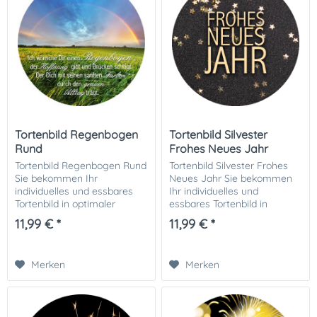
Tortenbild Regenbogen
Tortenbild Silvester
Rund
Frohes Neues Jahr
Tortenbild Regenbogen Rund
Tortenbild Silvester Frohes
Sie bekommen Ihr
Neues Jahr Sie bekommen
individuelles und essbares
Ihr individuelles und
Tortenbild in optimaler
essbares Tortenbild in
Qualität auf Dekor-Plus
optimaler Qualität auf
11,99 € *
11,99 € *
Zuckerpapier gedruckt. Ihrer
Dekor-Plus Zuckerpapier
perfekten Fototorte steht
gedruckt. Ihrer perfekten
damit nichts mehr im...
Fototorte steht damit...
Merken
Merken