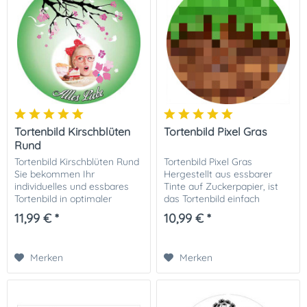
Tortenbild Kirschblüten
Tortenbild Pixel Gras
Rund
Tortenbild Kirschblüten Rund
Tortenbild Pixel Gras
Sie bekommen Ihr
Hergestellt aus essbarer
individuelles und essbares
Tinte auf Zuckerpapier, ist
Tortenbild in optimaler
das Tortenbild einfach
Qualität auf Dekor-Plus
anzuwenden und sorgt für
11,99 € *
10,99 € *
Zuckerpapier gedruckt. Ihrer
eine professionelle und
perfekten Fototorte steht
beeindruckende
damit nichts mehr im...
Tortendekoration. Bringen
Merken
Merken
Sie die...