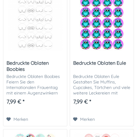
Bedruckte Oblaten
Bedruckte Oblaten Eule
Boobies
Bedruckte Oblaten Boobies
Bedruckte Oblaten Eule
Feiern Sie den
Gestalten Sie Muffins,
Internationalen Frauentag
Cupcakes, Törtchen und viele
mit einem Augenzwinkern
weitere Leckereien mit
mit unseren bedruckten
diesen tollen bedruckten
7,99 € *
7,99 € *
Oblaten "Boobies". Diese
Eulenmotiv-Oblaten. Unsere
lustigen Tortenaufleger sind
bedruckten Oblatenaufleger
perfekt, um Ihre Gebäcke
können vielseitig...
Merken
Merken
für...