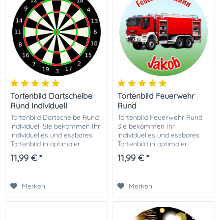
Tortenbild Dartscheibe
Tortenbild Feuerwehr
Rund Individuell
Rund
Tortenbild Dartscheibe Rund
Tortenbild Feuerwehr Rund
individuell Sie bekommen Ihr
Sie bekommen Ihr
individuelles und essbares
individuelles und essbares
Tortenbild in optimaler
Tortenbild in optimaler
Qualität auf Dekor-Plus
Qualität auf Dekor-Plus
11,99 € *
11,99 € *
Zuckerpapier gedruckt. Ihrer
Zuckerpapier gedruckt. Ihrer
perfekten Fototorte steht
perfekten Fototorte steht
damit...
damit nichts mehr im...
Merken
Merken