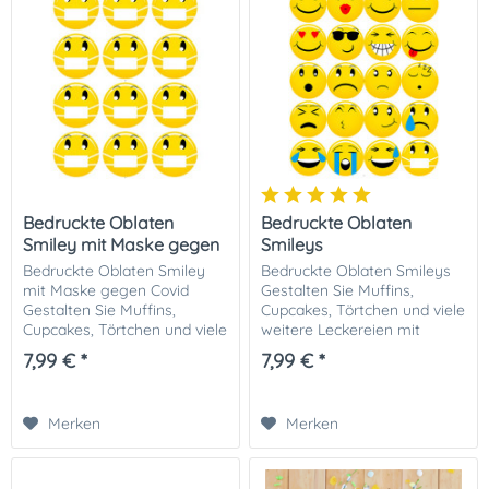
Bedruckte Oblaten
Bedruckte Oblaten
Smiley mit Maske gegen
Smileys
Covid
Bedruckte Oblaten Smiley
Bedruckte Oblaten Smileys
mit Maske gegen Covid
Gestalten Sie Muffins,
Gestalten Sie Muffins,
Cupcakes, Törtchen und viele
Cupcakes, Törtchen und viele
weitere Leckereien mit
weitere Leckereien mit
diesen tollen bedruckten
7,99 € *
7,99 € *
diesen tollen bedruckten
Smileymotiv-Oblaten.
Smiley Oblaten. Unsere
Unsere bedruckten
bedruckten
Oblatenaufleger können...
Merken
Merken
Oblatenaufleger...