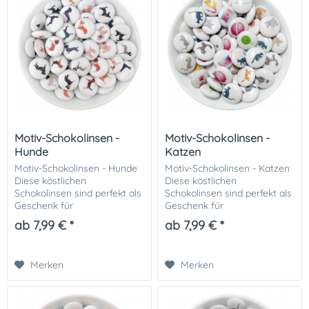
Motiv-Schokolinsen -
Motiv-Schokolinsen -
Hunde
Katzen
Motiv-Schokolinsen - Hunde
Motiv-Schokolinsen - Katzen
Diese köstlichen
Diese köstlichen
Schokolinsen sind perfekt als
Schokolinsen sind perfekt als
Geschenk für
Geschenk für
Hundeliebhaber und eine
Katzenliebhaber und eine
ab 7,99 € *
ab 7,99 € *
tolle Dekoration für Kuchen,
tolle Dekoration für Kuchen,
Cupcakes und andere
Cupcakes und andere
Leckereien oder einfach eine
Leckereien oder einfach eine
Merken
Merken
tolle...
tolle...