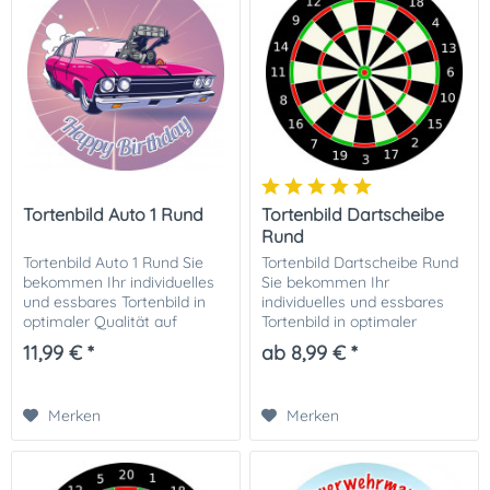
Tortenbild Auto 1 Rund
Tortenbild Dartscheibe
Rund
Tortenbild Auto 1 Rund Sie
Tortenbild Dartscheibe Rund
bekommen Ihr individuelles
Sie bekommen Ihr
und essbares Tortenbild in
individuelles und essbares
optimaler Qualität auf
Tortenbild in optimaler
Dekor-Plus Zuckerpapier
Qualität auf Dekor-Plus
11,99 € *
ab 8,99 € *
gedruckt. Ihrer perfekten
Zuckerpapier gedruckt. Ihrer
Fototorte zur Einschulung
perfekten Fototorte steht
steht damit...
damit nichts mehr im...
Merken
Merken