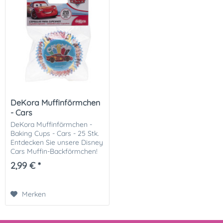
DeKora Muffinförmchen
- Cars
DeKora Muffinförmchen -
Baking Cups - Cars - 25 Stk.
Entdecken Sie unsere Disney
Cars Muffin-Backförmchen!
Perfekt für kleine Rennfahrer
2,99 € *
und Fans von Lightning
McQueen, bringen diese
farbenfrohen...
Merken