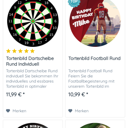
Tortenbild Dartscheibe
Tortenbild Football Rund
Rund Individuell
Tortenbild Dartscheibe Rund
Tortenbild Football Rund
individuell Sie bekommen Ihr
Feiern Sie die
individuelles und essbares
Footballbegeisterung mit
Tortenbild in optimaler
unserem Tortenbild im
Qualität auf Dekor-Plus
Football-Motiv! Dieses
11,99 € *
10,99 € *
Zuckerpapier gedruckt. Ihrer
detailreiche Motiv ist perfekt,
perfekten Fototorte steht
um die Torte für jeden
damit...
Fußballfan zu einem echten...
Merken
Merken