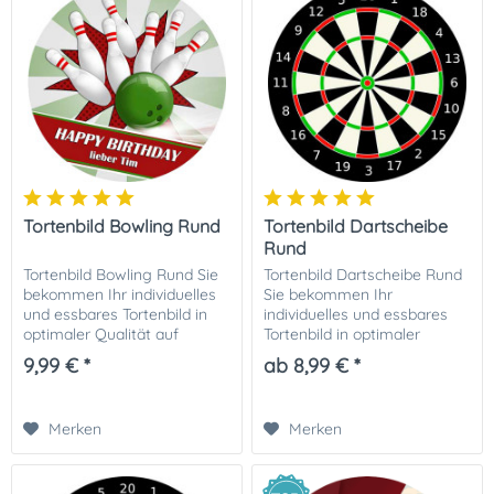
Tortenbild Bowling Rund
Tortenbild Dartscheibe
Rund
Tortenbild Bowling Rund Sie
Tortenbild Dartscheibe Rund
bekommen Ihr individuelles
Sie bekommen Ihr
und essbares Tortenbild in
individuelles und essbares
optimaler Qualität auf
Tortenbild in optimaler
Dekor-Plus Zuckerpapier
Qualität auf Dekor-Plus
9,99 € *
ab 8,99 € *
gedruckt. Ihrer perfekten
Zuckerpapier gedruckt. Ihrer
Fototorte steht damit nichts
perfekten Fototorte steht
mehr im Wege....
damit nichts mehr im...
Merken
Merken