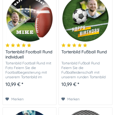
Tortenbild Football Rund
Tortenbild Fußball Rund
individuell
Tortenbild Football Rund mit
Tortenbild Fußball Rund
Foto Feiern Sie die
Feiern Sie die
Footballbegeisterung mit
Fußballleidenschaft mit
unserem Tortenbild im
unserem runden Tortenbild
Football-Motiv mit
im Fußballmotiv, das mit
10,99 € *
10,99 € *
individuellem Foto! Dieses
einem persönlichen Foto
detailreiche Motiv ist perfekt,
kombiniert ist! Dieses
um die Torte für jeden...
einzigartige Tortenbild
Merken
Merken
verbindet...