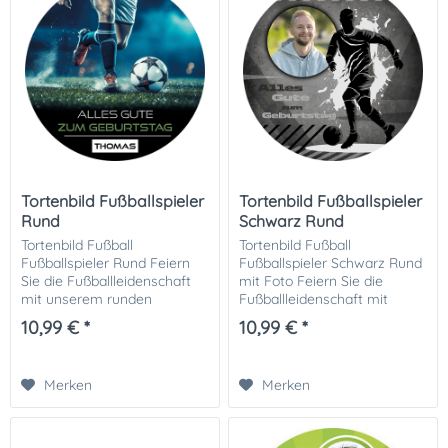
Tortenbild Fußballspieler
Tortenbild Fußballspieler
Rund
Schwarz Rund
Tortenbild Fußball
Tortenbild Fußball
Fußballspieler Rund Feiern
Fußballspieler Schwarz Rund
Sie die Fußballleidenschaft
mit Foto Feiern Sie die
mit unserem runden
Fußballleidenschaft mit
Tortenbild im Fußballmotiv,
unserem runden Tortenbild
10,99 € *
10,99 € *
das mit einem persönlichen
im Fußballmotiv, das mit
Text kombiniert werden
einem persönlichen Text und
kann!. Ideal für...
einem eigenen Foto...
Merken
Merken