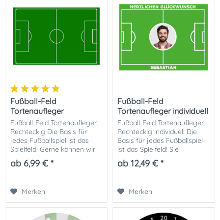
Fußball-Feld
Fußball-Feld
Tortenaufleger
Tortenaufleger individuell
Fußball-Feld Tortenaufleger
Fußball-Feld Tortenaufleger
Rechteckig Die Basis für
Rechteckig individuell Die
jedes Fußballspiel ist das
Basis für jedes Fußballspiel
Spielfeld! Gerne können wir
ist das Spielfeld! Sie
das Tortenbild Fussballfeld
bekommen bei uns auch die
ab 6,99 € *
ab 12,49 € *
auch individuell ( Hier geht's
passenden Fußball Tore für
zum Produkt ) mit z. B....
Ihr Spielfeld. Sie bekommen
das...
Merken
Merken