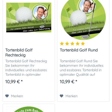
Tortenbild Golf
Tortenbild Golf Rund
Rechteckig
Tortenbild Golf Rechteckig
Tortenbild Golf Rund Sie
Sie bekommen Ihr
bekommen Ihr individuelles
individuelles und essbares
und essbares Tortenbild in
Tortenbild in optimaler
optimaler Qualität auf
Qualität auf Dekor-Plus
Dekor-Plus Zuckerpapier
10,99 € *
10,99 € *
Zuckerpapier gedruckt. Ihrer
gedruckt. Ihrer perfekten
perfekten Fototorte steht
Fototorte steht damit nichts
damit nichts mehr im...
mehr im Wege....
Merken
Merken