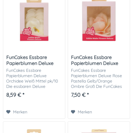
FunCakes Essbare
FunCakes Essbare
Papierblumen Deluxe
Papierblumen Deluxe
Orchidee...
Rose...
FunCakes Essbare
FunCakes Essbare
Papierblumen Deluxe
Papierblumen Deluxe Rose
Orchidee Weiß Mittel pk/10
Pastella Gelb/Orange
Die essbaren Deluxe
Ombre Groß Die FunCakes
Papierblumen „Orchidee
Essbaren Papierblumen
8,59 € *
7,50 € *
Weiß Mittel“ von FunCakes
Deluxe Rose Pastella
setzen elegante Akzente auf
Gelb/Orange Ombre (Groß)
Torten, Cupcakes oder
sind ein elegantes Highlight
Merken
Merken
Desserts. Die...
für deine...