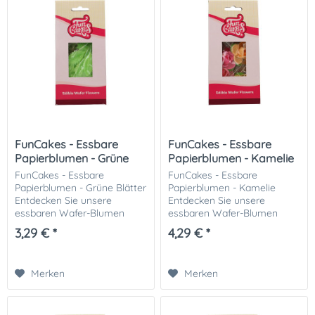
FunCakes - Essbare
FunCakes - Essbare
Papierblumen - Grüne
Papierblumen - Kamelie
Blätter
FunCakes - Essbare
FunCakes - Essbare
Papierblumen - Grüne Blätter
Papierblumen - Kamelie
Entdecken Sie unsere
Entdecken Sie unsere
essbaren Wafer-Blumen
essbaren Wafer-Blumen
Grüne Blätter! Diese zarten
Kamelien! Diese zarten und
3,29 € *
4,29 € *
und wunderschönen
wunderschönen
Dekorationen verleihen Ihren
Dekorationen verleihen Ihren
Torten, Cupcakes und
Torten, Cupcakes und
Merken
Merken
Desserts...
Desserts eine...