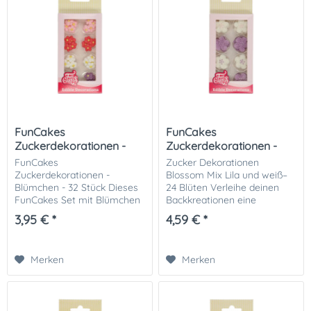
FunCakes
FunCakes
Zuckerdekorationen -
Zuckerdekorationen -
Blümchen
Blüten Mix Lila
FunCakes
Zucker Dekorationen
Zuckerdekorationen -
Blossom Mix Lila und weiß–
Blümchen - 32 Stück Dieses
24 Blüten Verleihe deinen
FunCakes Set mit Blümchen
Backkreationen eine
ist perfekt zum Dekorieren
romantische und elegante
3,95 € *
4,59 € *
von Keksen, Mini Cupcakes
Ausstrahlung mit dem
oder kleinen Törtchen. Das
FunCakes Sugar Decorations
Set enthält pinke, rote, weiße
Flower Mix Lila. Die...
Merken
Merken
und...