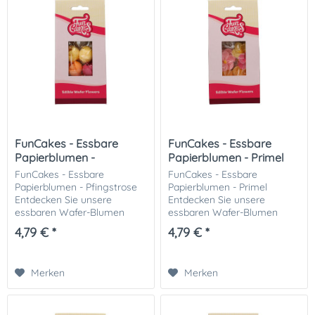
FunCakes - Essbare
FunCakes - Essbare
Papierblumen -
Papierblumen - Primel
Pfingstrose
FunCakes - Essbare
FunCakes - Essbare
Papierblumen - Pfingstrose
Papierblumen - Primel
Entdecken Sie unsere
Entdecken Sie unsere
essbaren Wafer-Blumen
essbaren Wafer-Blumen
Pfingstrose ! Diese zarten
Primeln! Diese zarten und
4,79 € *
4,79 € *
und wunderschönen
wunderschönen
Dekorationen verleihen Ihren
Dekorationen verleihen Ihren
Torten, Cupcakes und
Torten, Cupcakes und
Merken
Merken
Desserts eine...
Desserts eine elegante...