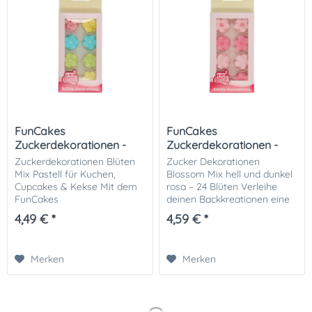
FunCakes
FunCakes
Zuckerdekorationen -
Zuckerdekorationen -
Blüten Mix Pastell
Blüten Mix Pink Rosa
Zuckerdekorationen Blüten
Zucker Dekorationen
Mix Pastell für Kuchen,
Blossom Mix hell und dunkel
Cupcakes & Kekse Mit dem
rosa – 24 Blüten Verleihe
FunCakes
deinen Backkreationen eine
Zuckerdekorationen
romantische und elegante
4,49 € *
4,59 € *
„Blossom Mix Pastell“ in
Ausstrahlung mit dem
verschiedenen Farben und
FunCakes Sugar Decorations
großen und kleinen Blüten
Flower Mix Pink Set/24....
Merken
Merken
verleihen Sie...