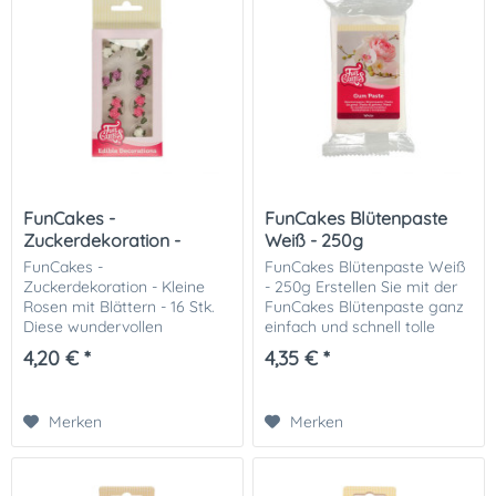
FunCakes -
FunCakes Blütenpaste
Zuckerdekoration -
Weiß - 250g
Kleine Rosen mit...
FunCakes -
FunCakes Blütenpaste Weiß
Zuckerdekoration - Kleine
- 250g Erstellen Sie mit der
Rosen mit Blättern - 16 Stk.
FunCakes Blütenpaste ganz
Diese wundervollen
einfach und schnell tolle
detailreichen kleinen Rosen
Zuckerblumen oder
4,20 € *
4,35 € *
mit Blättern sind großartig
Zuckerrosen. Die
für eine Randgestaltung
Blütenpaste lässt sich ganz
rund um eine Torte oder als...
einfach formen und...
Merken
Merken