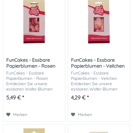
FunCakes - Essbare
FunCakes - Essbare
Papierblumen - Rosen
Papierblumen - Veilchen
FunCakes - Essbare
FunCakes - Essbare
Papierblumen - Rosen
Papierblumen - Veilchen
Entdecken Sie unsere
Entdecken Sie unsere
essbaren Wafer-Blumen
essbaren Wafer-Blumen
Rosen! Diese zarten und
Veilchen! Diese zarten und
5,49 € *
4,29 € *
wunderschönen
wunderschönen
Dekorationen verleihen Ihren
Dekorationen verleihen Ihren
Torten, Cupcakes und
Torten, Cupcakes und
Merken
Merken
Desserts eine elegante...
Desserts eine...