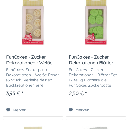
FunCakes - Zucker
FunCakes - Zucker
Dekorationen - Weiße
Dekorationen Blätter
Rosen
FunCakes Zuckerpaste
FunCakes - Zucker
Dekorationen – Weiße Rosen
Dekorationen - Blätter Set
(6 Stück) Verleihe deinen
12-teilig Platziere die
Backkreationen eine
FunCakes Zuckerpaste
elegante und romantische
Dekorationen in einer
3,95 € *
2,50 € *
Note mit den FunCakes
schönen Spirale auf einem
Zuckerpaste Dekorationen in
Kuchen oder Cupcake oder
Form weißer Rosen . Die...
in Royal Icing auf einem
Merken
Merken
Keks. So...