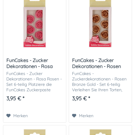
FunCakes - Zucker
FunCakes - Zucker
Dekorationen - Rosa
Dekorationen - Rosen
Rosen
Bronze Gold
FunCakes - Zucker
FunCakes -
Dekorationen - Rosa Rosen -
Zuckerdekorationen - Rosen
Set 6-teilig Platziere die
Bronze Gold - Set 6-teilig
FunCakes Zuckerpaste
Verleihen Sie Ihren Torten,
Dekorationen in einer
Cupcakes und Keksen im
3,95 € *
3,95 € *
schönen Spirale auf einem
Handumdrehen eine
Kuchen oder Cupcake oder
elegante und romantische
in Royal Icing auf einem
Note mit den FunCakes...
Merken
Merken
Keks....