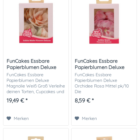
FunCakes Essbare
FunCakes Essbare
Papierblumen Deluxe
Papierblumen Deluxe
Magnolie...
Orchidee...
FunCakes Essbare
FunCakes Essbare
Papierblumen Deluxe
Papierblumen Deluxe
Magnolie Weiß Groß Verleihe
Orchidee Rosa Mittel pk/10
deinen Torten, Cupcakes und
Die
Desserts eine elegante Note
essbaren Deluxe Papierblumen
19,49 € *
8,59 € *
mit den FunCakes Essbaren
„Orchidee Rosa Mittel“ von Fun
Papierblumen Deluxe
setzen elegante Akzente auf
Magnolie Weiß (Groß, 6 Stk)
Torten, Cupcakes oder
Merken
Merken
....
Desserts. Die...