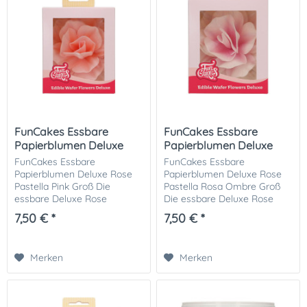
FunCakes Essbare
FunCakes Essbare
Papierblumen Deluxe
Papierblumen Deluxe
Rose...
Rose...
FunCakes Essbare
FunCakes Essbare
Papierblumen Deluxe Rose
Papierblumen Deluxe Rose
Pastella Pink Groß Die
Pastella Rosa Ombre Groß
essbare Deluxe Rose
Die essbare Deluxe Rose
„Pastella Pink“ von FunCakes
„Pastella Rosa Ombre“ von Fun
7,50 € *
7,50 € *
ist ein echter Blickfang für
ist ein echter Blickfang für
elegante Torten und
elegante Torten und
Feingebäck. In sanftem...
Feingebäck. In sanftem...
Merken
Merken