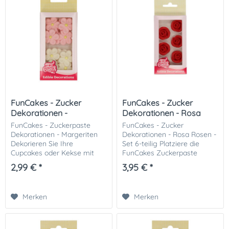
FunCakes - Zucker
FunCakes - Zucker
Dekorationen -
Dekorationen - Rosa
Margeriten
Rosen
FunCakes - Zuckerpaste
FunCakes - Zucker
Dekorationen - Margeriten
Dekorationen - Rosa Rosen -
Dekorieren Sie Ihre
Set 6-teilig Platziere die
Cupcakes oder Kekse mit
FunCakes Zuckerpaste
diesen verspielten
Dekorationen in einer
2,99 € *
3,95 € *
Margeriten von FunCakes.
schönen Spirale auf einem
Die Zucker-Gänseblümchen
Kuchen oder Cupcake oder
eignen sich auch
in Royal Icing auf einem
Merken
Merken
hervorragend zum...
Keks....