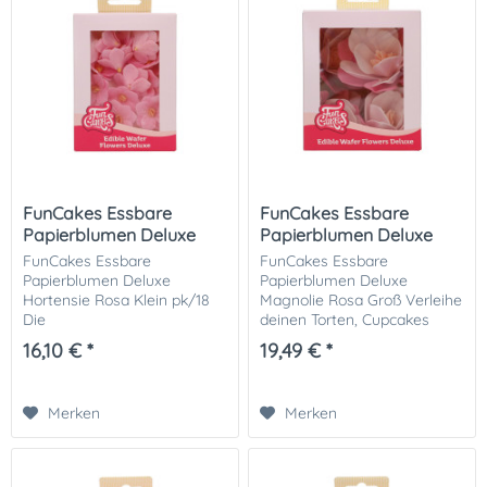
FunCakes Essbare
FunCakes Essbare
Papierblumen Deluxe
Papierblumen Deluxe
Hortensie...
Magnolie...
FunCakes Essbare
FunCakes Essbare
Papierblumen Deluxe
Papierblumen Deluxe
Hortensie Rosa Klein pk/18
Magnolie Rosa Groß Verleihe
Die
deinen Torten, Cupcakes
essbare Deluxe Papierblume
oder Desserts einen Hauch
16,10 € *
19,49 € *
"Hortensie Rosa" von FunCakes
von Eleganz mit der
verleiht deinen Torten,
essbaren Deluxe-
Cupcakes oder Desserts
Papierblume "Magnolie" in
Merken
Merken
einen eleganten und...
Rosa von FunCakes ....