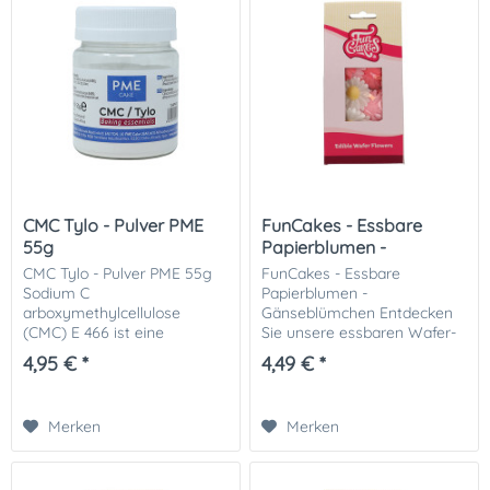
CMC Tylo - Pulver PME
FunCakes - Essbare
55g
Papierblumen -
Gänseblümchen
CMC Tylo - Pulver PME 55g
FunCakes - Essbare
Sodium C
Papierblumen -
arboxymethylcellulose
Gänseblümchen Entdecken
(CMC) E 466 ist eine
Sie unsere essbaren Wafer-
modifizierte Pflanzen
Blumen Gänseblümchen!
4,95 € *
4,49 € *
Cellulose. CMC wird
Diese zarten und
hauptsächlich als ein
wunderschönen
Verdickungsmittel in
Dekorationen verleihen Ihren
Merken
Merken
Blumen/ Flower Pasten
Torten, Cupcakes und
Rezepten...
Desserts...