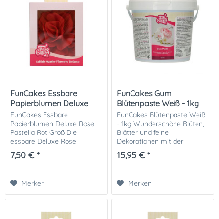
FunCakes Essbare
FunCakes Gum
Papierblumen Deluxe
Blütenpaste Weiß - 1kg
Rose...
FunCakes Essbare
FunCakes Blütenpaste Weiß
Papierblumen Deluxe Rose
- 1kg Wunderschöne Blüten,
Pastella Rot Groß Die
Blätter und feine
essbare Deluxe Rose
Dekorationen mit der
„Pastella Rot“ von FunCakes
FunCakes Gum Paste
7,50 € *
15,95 € *
ist ein echter Blickfang für
(Blütenpaste) gestalten.
elegante Torten und
Diese Blütenpaste trocknet
Feingebäck. In sattem rot
schnell und kann dünn
Merken
Merken
gestaltet,...
ausgerollt...